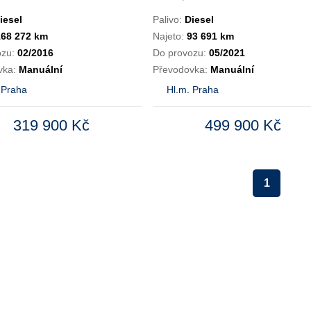
iesel
Palivo:
Diesel
168 272 km
Najeto:
93 691 km
ozu:
02/2016
Do provozu:
05/2021
vka:
Manuální
Převodovka:
Manuální
 Praha
Hl.m. Praha
319 900 Kč
499 900 Kč
1