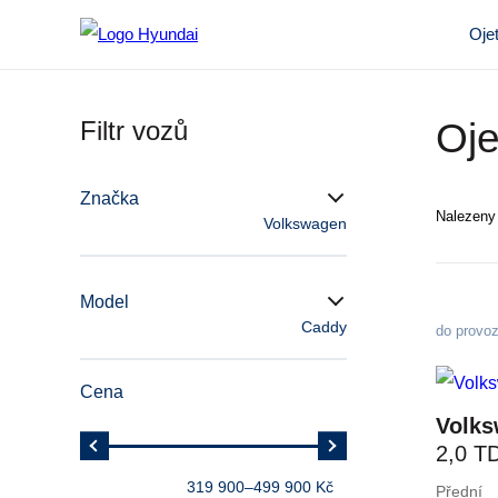
Oje
Filtr vozů
Oj
Značka
Nalezen
Volkswagen
Model
Caddy
do provo
Cena
Volk
2,0 T
Maxi
319 900
–
499 900 Kč
Přední