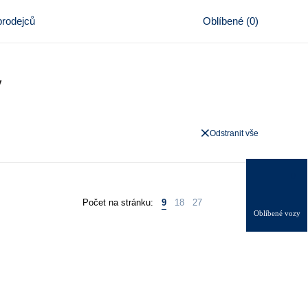
rodejců
Oblíbené
(
0
)
y
Odstranit vše
0
Počet na stránku:
9
18
27
Oblíbené vozy