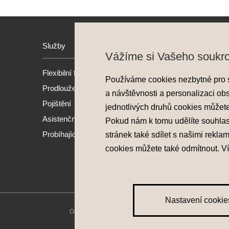
Služby
Hyund
Vážíme si Vašeho soukr
Flexibilní financování
Model
Používáme cookies nezbytné pro 
Prodloužená záruka
Nové 
a návštěvnosti a personalizaci ob
Pojištění
Předv
jednotlivých druhů cookies můžet
Asistenční služba
Akční
Pokud nám k tomu udělíte souhla
Probíhající akce
stránek také sdílet s našimi rekla
cookies můžete také
odmítnout
. V
Nastavení cookie
Ochrana osobních údajů
|
Nastavení cookies
|
Zásady pou