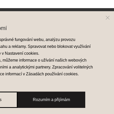
ai
Kontakt
omí
y Hyundai
Mapa prodejců
správné fungování webu, analýzu provozu
skladové vozy
sahu a reklamy. Spravovat nebo blokovat využívání
áděcí vozy
e v
Nastavení cookies
.
 nabídky
s, můžeme informace o užívání našich webových
mními a analytickými partnery. Zpracování volitelných
íce informací v
Zásadách používání cookies
.
s
Rozumím a přijímám
žívání cookies
Made with
PragueBest