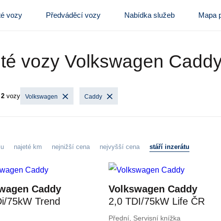
té vozy
Předváděcí vozy
Nabídka služeb
Mapa p
eté vozy Volkswagen Cadd
y
2
vozy
Volkswagen
Caddy
zu
najeté km
nejnižší cena
nejvyšší cena
stáří inzerátu
swagen Caddy
Volkswagen Caddy
Di/75kW Trend
2,0 TDI/75kW Life ČR
Přední, Servisní knížka