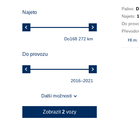
Palivo:
D
Najeto
Najeto:
Do prov
Převodo
Do
168 272 km
Hl.m.
Do provozu
2016
–
2021
Další možnosti
Zobrazit
2
vozy