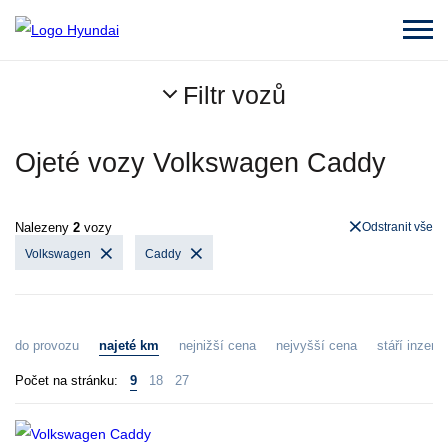
Filtr vozů
Ojeté vozy Volkswagen Caddy
Nalezeny
2
vozy
Odstranit vše
Volkswagen
Caddy
do provozu
najeté km
nejnižší cena
nejvyšší cena
stáří inzerát
Počet na stránku:
9
18
27