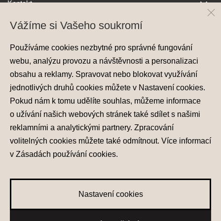
Kontakt
Vážíme si Vašeho soukromí
Používáme cookies nezbytné pro správné fungování
webu, analýzu provozu a návštěvnosti a personalizaci
obsahu a reklamy. Spravovat nebo blokovat využívání
jednotlivých druhů cookies můžete v
Nastavení cookies
.
Ochrana osobních údajů
Pokud nám k tomu udělíte souhlas, můžeme informace
Nastavení cookies
o užívání našich webových stránek také sdílet s našimi
Zásady používání cookies
reklamními a analytickými partnery. Zpracování
volitelných cookies můžete také
odmítnout
. Více informací
© 2026 Hyundai Motor Czech s.r.o.
Všechna práva vyhrazena
v
Zásadách používání cookies
.
Made with
PragueBest
Nastavení cookies