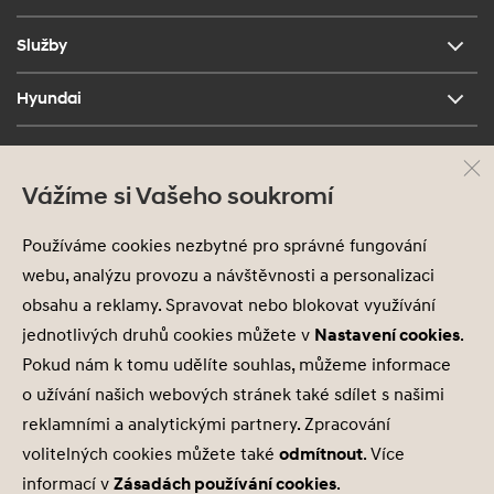
Služby
Hyundai
Kontakt
Vážíme si Vašeho soukromí
Používáme cookies nezbytné pro správné fungování
webu, analýzu provozu a návštěvnosti a personalizaci
obsahu a reklamy. Spravovat nebo blokovat využívání
jednotlivých druhů cookies můžete v
Nastavení cookies
.
Pokud nám k tomu udělíte souhlas, můžeme informace
Ochrana osobních údajů
Nastavení cookies
o užívání našich webových stránek také sdílet s našimi
Zásady používání cookies
reklamními a analytickými partnery. Zpracování
volitelných cookies můžete také
odmítnout
. Více
© 2026 Hyundai Motor Czech s.r.o.
informací v
Zásadách používání cookies
.
Všechna práva vyhrazena