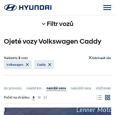
Filtr vozů
Ojeté vozy Volkswagen Caddy
Nalezeny
2
vozy
Odstranit vše
Volkswagen
Caddy
do provozu
najeté km
nejnižší cena
nejvyšší cena
stáří inzerát
Počet na stránku:
9
18
27