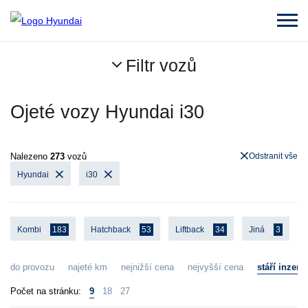
Filtr vozů
Ojeté vozy Hyundai i30
Nalezeno
273
vozů
Odstranit vše
Hyundai
i30
Kombi
183
Hatchback
53
Liftback
34
Jiná
3
do provozu
najeté km
nejnižší cena
nejvyšší cena
stáří inzerá
Počet na stránku:
9
18
27