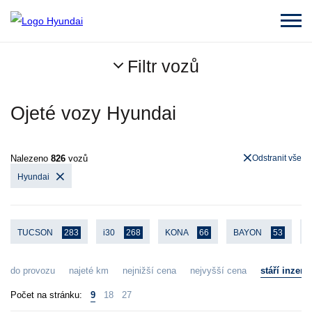
Filtr vozů
Ojeté vozy Hyundai
Nalezeno
826
vozů
Odstranit vše
Hyundai
TUCSON
283
i30
268
KONA
66
BAYON
53
i
do provozu
najeté km
nejnižší cena
nejvyšší cena
stáří inzerá
Počet na stránku:
9
18
27