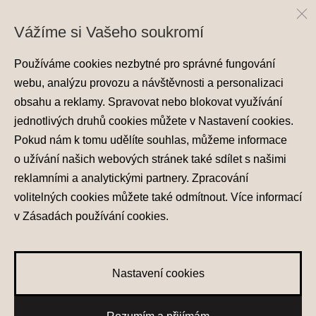
Kontakt
Vážíme si Vašeho soukromí
Používáme cookies nezbytné pro správné fungování
webu, analýzu provozu a návštěvnosti a personalizaci
obsahu a reklamy. Spravovat nebo blokovat využívání
jednotlivých druhů cookies můžete v
Nastavení cookies
.
Pokud nám k tomu udělíte souhlas, můžeme informace
Ochrana osobních údajů
o užívání našich webových stránek také sdílet s našimi
Nastavení cookies
Zásady používání cookies
reklamními a analytickými partnery. Zpracování
volitelných cookies můžete také
odmítnout
. Více informací
© 2026 Hyundai Motor Czech s.r.o.
v
Zásadách používání cookies
.
Všechna práva vyhrazena
Made with
PragueBest
Nastavení cookies
0