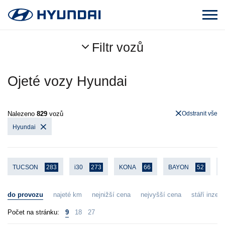
Filtr vozů
Ojeté vozy Hyundai
Nalezeno
829
vozů
Odstranit vše
Hyundai
TUCSON
283
i30
273
KONA
66
BAYON
52
i
do provozu
najeté km
nejnižší cena
nejvyšší cena
stáří inzerá
Počet na stránku:
9
18
27