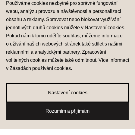
Používáme cookies nezbytné pro správné fungování
Hyundai
webu, analýzu provozu a návštěvnosti a personalizaci
obsahu a reklamy. Spravovat nebo blokovat využívání
Kontakt
jednotlivých druhů cookies můžete v
Nastavení cookies
.
Pokud nám k tomu udělíte souhlas, můžeme informace
o užívání našich webových stránek také sdílet s našimi
reklamními a analytickými partnery. Zpracování
volitelných cookies můžete také
odmítnout
. Více informací
v
Zásadách používání cookies
.
Ochrana osobních údajů
Nastavení cookies
Nastavení cookies
Zásady používání cookies
© 2026 Hyundai Motor Czech s.r.o.
0
Rozumím a přijímám
Všechna práva vyhrazena
Oblíbené vozy
Made with
PragueBest