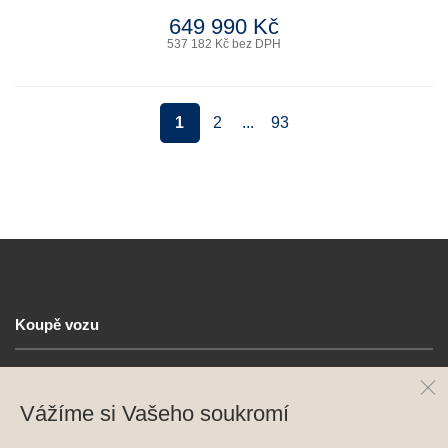
649 990 Kč
537 182 Kč bez DPH
1
2
...
93
Koupě vozu
Prodej vozu
Vážíme si Vašeho soukromí
Služby