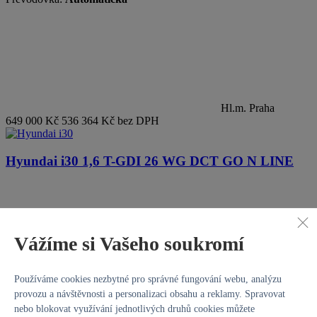
Hl.m. Praha
649 000 Kč
536 364 Kč bez DPH
Hyundai i30
1,6 T-GDI 26 WG DCT GO N LINE
Vážíme si Vašeho soukromí
Používáme cookies nezbytné pro správné fungování webu, analýzu
provozu a návštěvnosti a personalizaci obsahu a reklamy. Spravovat
nebo blokovat využívání jednotlivých druhů cookies můžete