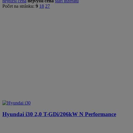
nejnižší cena
nejvyšší cena
stáří inzerátu
Počet na stránku:
9
18
27
Hyundai i30
2,0 T-GDi/206kW N Performance