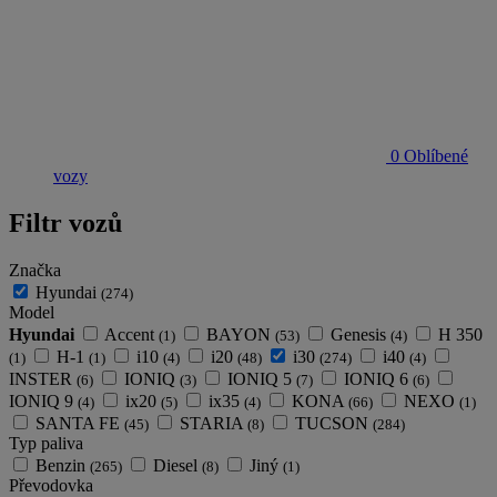
0
Oblíbené
vozy
Filtr vozů
Značka
Hyundai
(274)
Model
Hyundai
Accent
BAYON
Genesis
H 350
(1)
(53)
(4)
H-1
i10
i20
i30
i40
(1)
(1)
(4)
(48)
(274)
(4)
INSTER
IONIQ
IONIQ 5
IONIQ 6
(6)
(3)
(7)
(6)
IONIQ 9
ix20
ix35
KONA
NEXO
(4)
(5)
(4)
(66)
(1)
SANTA FE
STARIA
TUCSON
(45)
(8)
(284)
Typ paliva
Benzin
Diesel
Jiný
(265)
(8)
(1)
Převodovka