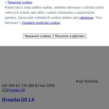
v
Nastavení cookies
.
Pokud nám k tomu udělíte souhlas, můžeme informace o užívání našich
webových stránek také sdílet s našimi reklamními a analytickými
partnery. Zpracování volitelných cookies můžete také
odmítnout
. Více
informací v
Zásadách používání cookies
.
110 kW, 4x2, Servisní knížka
,
Benzin
, 10 km, 2026, Automatická
Palivo:
Benzin
Nastavení cookies
Rozumím a přijímám
Najeto:
10 km
Převodovka:
Automatická
Kraj Vysočina
641 890 Kč
530 488 Kč bez DPH
Hyundai i30
1,6