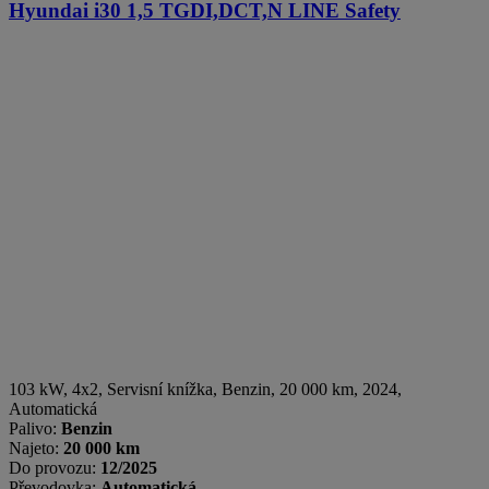
Hyundai i30
1,5 TGDI,DCT,N LINE Safety
103 kW, 4x2, Servisní knížka
,
Benzin
, 20 000 km, 2024,
Automatická
Palivo:
Benzin
Najeto:
20 000 km
Do provozu:
12/2025
Převodovka:
Automatická