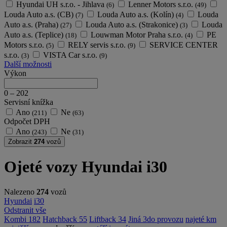
Hyundai UH s.r.o. - Jihlava
Lenner Motors s.r.o.
(6)
(49)
Louda Auto a.s. (CB)
Louda Auto a.s. (Kolín)
Louda
(7)
(4)
Auto a.s. (Praha)
Louda Auto a.s. (Strakonice)
Louda
(27)
(3)
Auto a.s. (Teplice)
Louwman Motor Praha s.r.o.
PE
(18)
(4)
Motors s.r.o.
RELY servis s.r.o.
SERVICE CENTER
(5)
(9)
s.r.o.
VISTA Car s.r.o.
(3)
(9)
Další možnosti
Výkon
0
–
202
Servisní knížka
Ano
Ne
(211)
(63)
Odpočet DPH
Ano
Ne
(243)
(31)
Zobrazit
274
vozů
Ojeté vozy Hyundai i30
Nalezeno
274
vozů
Hyundai
i30
Odstranit vše
Kombi
182
Hatchback
55
Liftback
34
Jiná
3
do provozu
najeté km