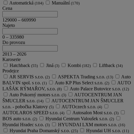
Automatická
Manuální
(104)
(170)
Cena
129000
–
669990
Najeto
0
–
335980
Do provozu
2013
–
2026
Karoserie
Hatchback
Jiná
Kombi
Liftback
(55)
(3)
(182)
(34)
Prodejce
AR SERVIS s.r.o.
ASPEKTA Trading s.r.o.
Auto
(2)
(13)
BALVIN spol. s r.o.
Auto KP Plus Select s.r.o.
AUTO
(1)
(2)
LAŠÁK RÝMAŘOV, s.r.o.
Auto Palace Butovice s.r.o.
(8)
(12)
Auto Pokorný motors s.r.o.
AUTOCENTRUM JAN
(3)
ŠMUCLER s.r.o.
AUTOCENTRUM JAN ŠMUCLER
(14)
s.r.o. - pobočka Klatovy
AUTOczech s.r.o.
(5)
(4)
AUTOLAROS SPEED s.r.o.
Autosalon Most s.r.o.
(4)
(3)
BOS auto s.r.o.
Hyundai Centrum Valoušek s.r.o.
(2)
(2)
Hyundai Hradec s.r.o.
HYUNDAI LXM motors s.r.o.
(3)
(16)
Hyundai Praha Domanský s.r.o.
Hyundai UH s.r.o.
(25)
(11)