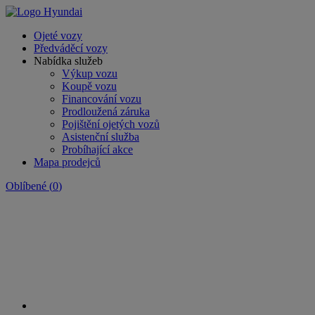
Ojeté vozy
Předváděcí vozy
Nabídka služeb
Výkup vozu
Koupě vozu
Financování vozu
Prodloužená záruka
Pojištění ojetých vozů
Asistenční služba
Probíhající akce
Mapa prodejců
Oblíbené
(
0
)