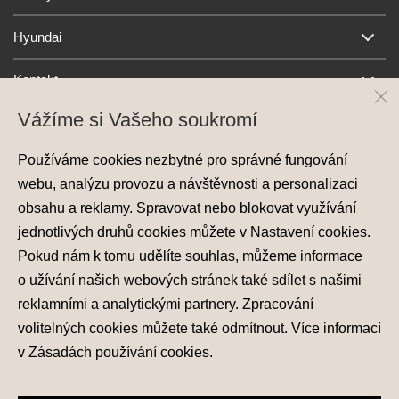
Hyundai
Kontakt
Vážíme si Vašeho soukromí
Používáme cookies nezbytné pro správné fungování
webu, analýzu provozu a návštěvnosti a personalizaci
obsahu a reklamy. Spravovat nebo blokovat využívání
jednotlivých druhů cookies můžete v
Nastavení cookies
.
Ochrana osobních údajů
Pokud nám k tomu udělíte souhlas, můžeme informace
Nastavení cookies
o užívání našich webových stránek také sdílet s našimi
Zásady používání cookies
reklamními a analytickými partnery. Zpracování
volitelných cookies můžete také
odmítnout
. Více informací
© 2026 Hyundai Motor Czech s.r.o.
Všechna práva vyhrazena
v
Zásadách používání cookies
.
Made with
PragueBest