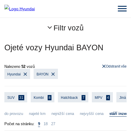
Filtr vozů
Ojeté vozy Hyundai BAYON
Nalezeno
52
vozů
Odstranit vše
Hyundai
BAYON
SUV
31
Kombi
8
Hatchback
7
MPV
4
Jiná
do provozu
najeté km
nejnižší cena
nejvyšší cena
stáří inzerá
Počet na stránku:
9
18
27