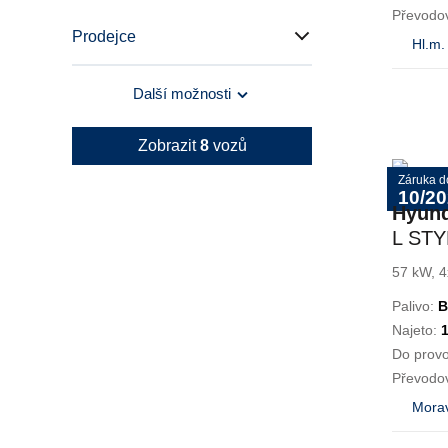
Převodo
Prodejce
Hl.m.
Další možnosti
Zobrazit
8
vozů
Záruka d
10/2
Hyun
L ST
57 kW, 4
Palivo:
B
Najeto:
Do prov
Převodo
Morav