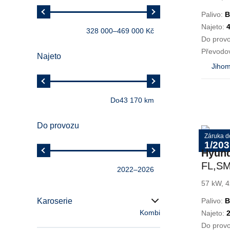
Palivo:
B
Najeto:
328 000
–
469 000 Kč
Do prov
Převodo
Najeto
Jihom
Do
43 170 km
Do provozu
Záruka d
1/203
Hyun
FL,S
2022
–
2026
57 kW, 4
Karoserie
Palivo:
B
Kombi
Najeto:
Do prov