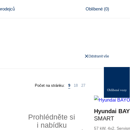
rodejců
Oblíbené
(
0
)
Odstranit vše
0
Počet na stránku:
9
18
27
Oblíbené vozy
Hyundai BA
Prohlédněte si
SMART
i nabídku
57 kW, 4x2, Servisn