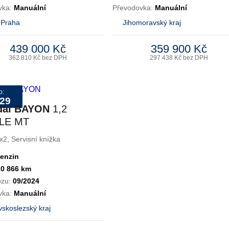
vka:
Manuální
Převodovka:
Manuální
 Praha
Jihomoravský kraj
439 000 Kč
359 900 Kč
362 810 Kč bez DPH
297 438 Kč bez DPH
o:
029
dai BAYON
1,2
YLE MT
x2, Servisní knížka
enzin
10 866 km
ozu:
09/2024
vka:
Manuální
skoslezský kraj