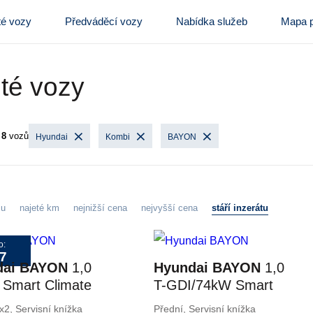
té vozy
Předváděcí vozy
Nabídka služeb
Mapa p
té vozy
o
8
vozů
Hyundai
Kombi
BAYON
zu
najeté km
nejnižší cena
nejvyšší cena
stáří inzerátu
o:
7
dai BAYON
1,0
Hyundai BAYON
1,0
 Smart Climate
T-GDI/74kW Smart
DCT
x2, Servisní knížka
Přední, Servisní knížka