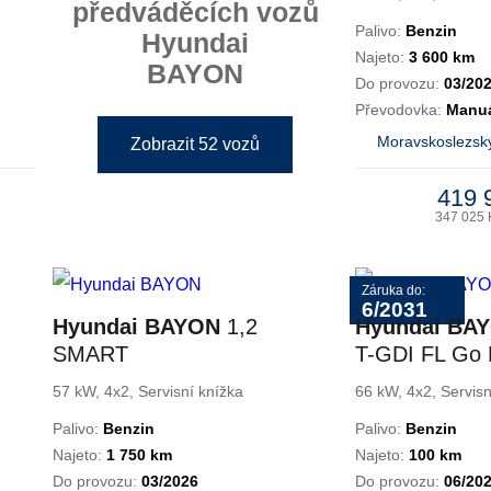
předváděcích vozů
Palivo:
Benzin
Hyundai
Najeto:
3 600 km
BAYON
Do provozu:
03/20
Převodovka:
Manuá
Moravskoslezský
Zobrazit 52 vozů
419 
347 025 
Záruka do:
6/2031
Hyundai BAYON
1,2
Hyundai BA
SMART
T-GDI FL Go 
57 kW, 4x2, Servisní knížka
66 kW, 4x2, Servisn
Palivo:
Benzin
Palivo:
Benzin
Najeto:
1 750 km
Najeto:
100 km
Do provozu:
03/2026
Do provozu:
06/20