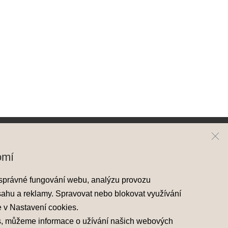
ai
Kontakt
omí
y Hyundai
Mapa prodejců
správné fungování webu, analýzu provozu
skladové vozy
sahu a reklamy. Spravovat nebo blokovat využívání
áděcí vozy
e v
Nastavení cookies
.
 nabídky
s, můžeme informace o užívání našich webových