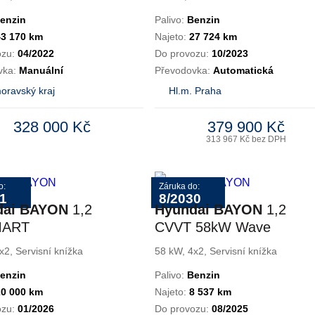
enzin
Palivo:
Benzin
43 170 km
Najeto:
27 724 km
ozu:
04/2022
Do provozu:
10/2023
vka:
Manuální
Převodovka:
Automatická
oravský kraj
Hl.m. Praha
328 000 Kč
379 900 Kč
313 967 Kč bez DPH
o:
Záruka do:
1
8/2030
dai BAYON
1,2
Hyundai BAYON
1,2
MART
CVVT 58kW Wave
Winter
x2, Servisní knížka
58 kW, 4x2, Servisní knížka
enzin
Palivo:
Benzin
20 000 km
Najeto:
8 537 km
ozu:
01/2026
Do provozu:
08/2025