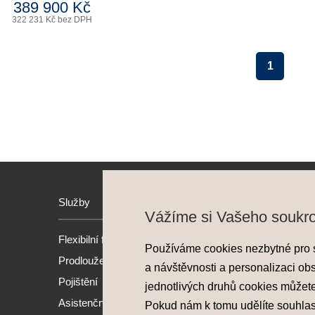
389 900 Kč
322 231 Kč bez DPH
1
Služby
Hyund
Vážíme si Vašeho soukr
Flexibilní financování
Model
Používáme cookies nezbytné pro 
Prodloužená záruka
Nové 
a návštěvnosti a personalizaci ob
Pojištění
Předv
jednotlivých druhů cookies můžet
Asistenční služba
Akční
Pokud nám k tomu udělíte souhla