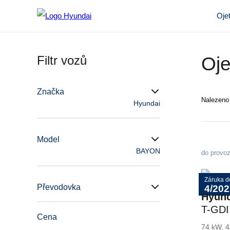
Oje
Filtr vozů
Oje
Značka
Nalezen
Hyundai
Model
BAYON
do provo
Záruka d
Převodovka
4/202
Hyun
T-GDI
Cena
Tažné
74 kW, 4