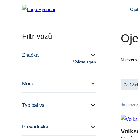
Oje
Filtr vozů
Oje
Značka
Nalezen
Volkswagen
Model
Golf Var
Typ paliva
do provo
Převodovka
Volks