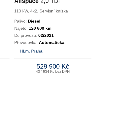
Allspace
2,0 TDI
HIGHLINE DSG
110 kW, 4x2, Servisní knížka
PANO
Palivo:
Diesel
Najeto:
120 600 km
Do provozu:
02/2021
Převodovka:
Automatická
Hl.m. Praha
529 900 Kč
437 934 Kč bez DPH