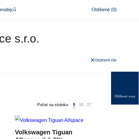
rodejců
Oblíbené
(
0
)
e s.r.o.
Odstranit vše
0
Oblíbené vozy
Počet na stránku:
9
18
27
Volkswagen Tiguan