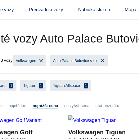
té vozy
Předváděcí vozy
Nabídka služeb
Mapa p
té vozy Auto Palace Butovic
y
3
vozy
Volkswagen
Auto Palace Butovice s.r.o.
iant
1
Tiguan
1
Tiguan Allspace
1
zu
najeté km
nejnižší cena
nejvyšší cena
stáří inzerátu
wagen Golf
Volkswagen Tiguan