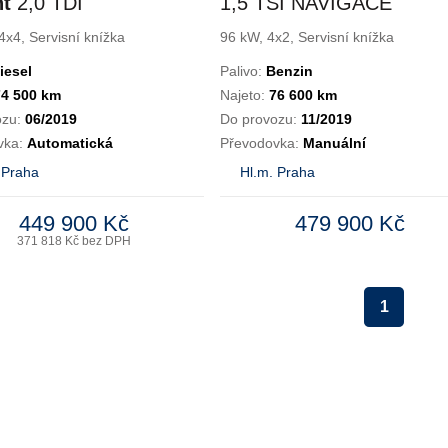
nt
2,0 TDI
1,5 TSI NAVIGACE
ck 4M AT VIII
4x4, Servisní knížka
96 kW, 4x2, Servisní knížka
iesel
Palivo:
Benzin
74 500 km
Najeto:
76 600 km
ozu:
06/2019
Do provozu:
11/2019
vka:
Automatická
Převodovka:
Manuální
 Praha
Hl.m. Praha
449 900 Kč
479 900 Kč
371 818 Kč bez DPH
1