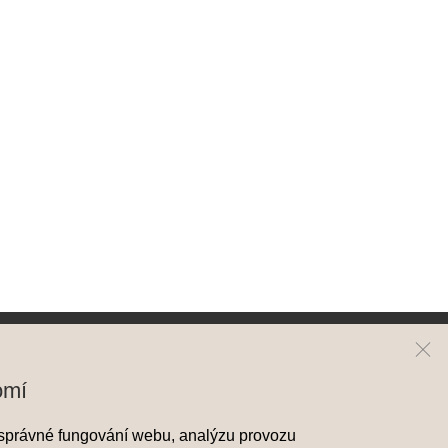
ai
Kontakt
omí
y Hyundai
Mapa prodejců
správné fungování webu, analýzu provozu