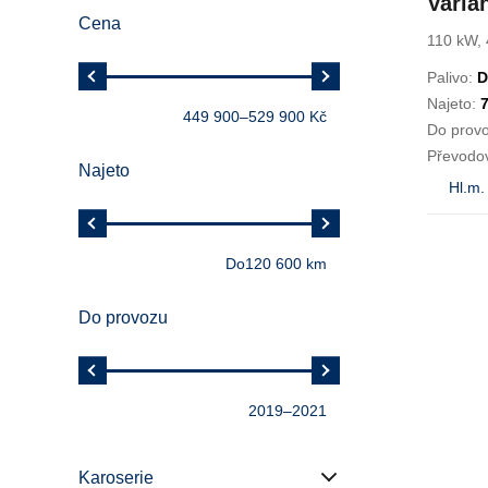
Varia
Cena
Alltra
110 kW, 
Palivo:
D
Najeto:
449 900
–
529 900 Kč
Do prov
Převodo
Najeto
Hl.m.
Do
120 600 km
Do provozu
2019
–
2021
Karoserie