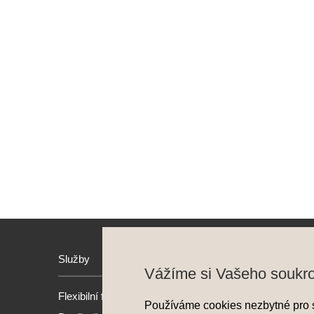
Služby
Hyund
Vážíme si Vašeho soukr
Flexibilní financování
Model
Používáme cookies nezbytné pro 