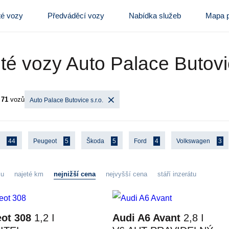
té vozy
Předváděcí vozy
Nabídka služeb
Mapa p
té vozy Auto Palace Butovic
o
71
vozů
Auto Palace Butovice s.r.o.
i
44
Peugeot
5
Škoda
5
Ford
4
Volkswagen
3
zu
najeté km
nejnižší cena
nejvyšší cena
stáří inzerátu
ot 308
1,2 I
Audi A6 Avant
2,8 I