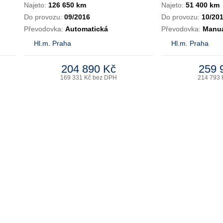
Najeto:
126 650 km
Najeto:
51 400 km
Do provozu:
09/2016
Do provozu:
10/20
Převodovka:
Automatická
Převodovka:
Manuá
Hl.m. Praha
Hl.m. Praha
204 890 Kč
259 
169 331 Kč bez DPH
214 793 