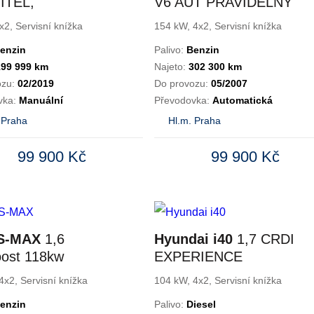
ITEL,
V6 AUT PRAVIDELNÝ
ISNÍ KNIHA
SERVIS
x2, Servisní knížka
154 kW, 4x2, Servisní knížka
enzin
Palivo:
Benzin
199 999 km
Najeto:
302 300 km
ozu:
02/2019
Do provozu:
05/2007
vka:
Manuální
Převodovka:
Automatická
 Praha
Hl.m. Praha
99 900 Kč
99 900 Kč
 S-MAX
1,6
Hyundai i40
1,7 CRDI
ost 118kw
EXPERIENCE
NIUM
SERVIS
4x2, Servisní knížka
104 kW, 4x2, Servisní knížka
enzin
Palivo:
Diesel