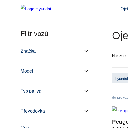
Oje
Filtr vozů
Oje
Značka
Nalezen
Model
Hyunda
Typ paliva
do provo
Převodovka
Peuge
Cena