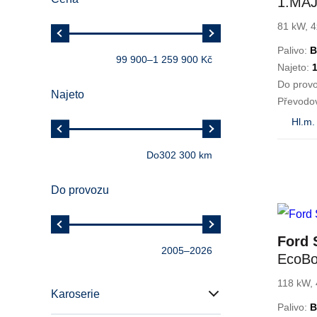
1.MAJ
SERV
81 kW, 4
Palivo:
B
99 900
–
1 259 900 Kč
Najeto:
Do prov
Najeto
Převodo
Hl.m.
Do
302 300 km
Do provozu
Ford
2005
–
2026
EcoBo
TITA
118 kW, 
Karoserie
Palivo:
B