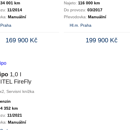
134 001 km
Najeto:
116 000 km
ozu:
11/2014
Do provozu:
03/2017
vka:
Manuální
Převodovka:
Manuální
 Praha
Hl.m. Praha
169 900 Kč
199 900 Kč
ipo
1,0 I
ITEL FireFly
x2, Servisní knížka
enzin
94 352 km
ozu:
11/2021
vka:
Manuální