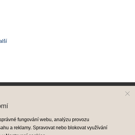
alší
ai
Kontakt
omí
y Hyundai
Mapa prodejců
správné fungování webu, analýzu provozu
skladové vozy
sahu a reklamy. Spravovat nebo blokovat využívání
áděcí vozy