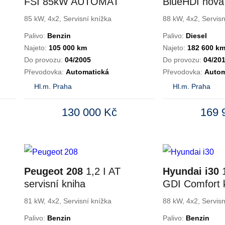
FSI 85kW AUTOMAT
BlueHDI nov
85 kW, 4x2, Servisní knížka
88 kW, 4x2, Servisn
Palivo:
Benzin
Palivo:
Diesel
Najeto:
105 000 km
Najeto:
182 600 k
Do provozu:
04/2005
Do provozu:
04/20
Převodovka:
Automatická
Převodovka:
Autom
Hl.m. Praha
Hl.m. Praha
130 000 Kč
169 
Peugeot 208
1,2 I AT
Hyundai i30
1
servisní kniha
GDI Comfort 
81 kW, 4x2, Servisní knížka
88 kW, 4x2, Servisn
Palivo:
Benzin
Palivo:
Benzin