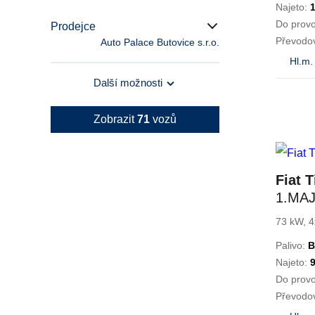
Najeto:
Do prov
Prodejce
Převodo
Auto Palace Butovice s.r.o.
Hl.m.
Další možnosti
Zobrazit
71
vozů
Fiat T
1.MAJ
73 kW, 4
Palivo:
B
Najeto:
Do prov
Převodo