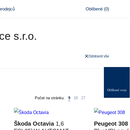
rodejců
Oblíbené
(
0
)
e s.r.o.
Odstranit vše
0
Oblíbené vozy
Počet na stránku:
9
18
27
Škoda Octavia
1,6
Peugeot 308