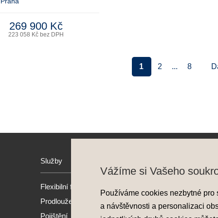
 Praha
269 900 Kč
223 058 Kč bez DPH
1
2
...
8
D
Služby
Hyund
Vážíme si Vašeho soukr
Flexibilní financování
Model
Používáme cookies nezbytné pro 
Prodloužená záruka
Nové 
a návštěvnosti a personalizaci ob
Pojištění
Předv