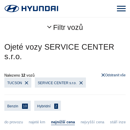
Filtr vozů
Ojeté vozy SERVICE CENTER
s.r.o.
Nalezeno
12
vozů
Odstranit vše
TUCSON
SERVICE CENTER s.r.o.
Benzin
10
Hybridní
2
do provozu
najeté km
nejnižší cena
nejvyšší cena
stáří inzerá