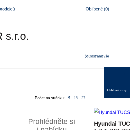
rodejců
Oblíbené
(
0
)
s.r.o.
Odstranit vše
0
Oblíbené vozy
Počet na stránku:
9
18
27
Prohlédněte si
Hyundai TU
i nabídku