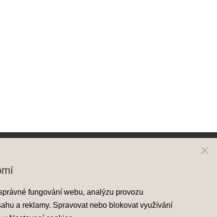
ai
Kontakt
omí
y Hyundai
Mapa prodejců
správné fungování webu, analýzu provozu
skladové vozy
sahu a reklamy. Spravovat nebo blokovat využívání
áděcí vozy