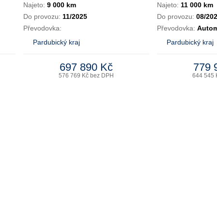
Najeto:
9 000 km
Najeto:
11 000 km
Do provozu:
11/2025
Do provozu:
08/20
Převodovka:
Převodovka:
Autom
Pardubický kraj
Pardubický kraj
697 890 Kč
779 
576 769 Kč bez DPH
644 545 