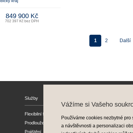
bický kraj
849 900 Kč
702 397 Kč bez DPH
1
2
Další
Služby
Hyund
Vážíme si Vašeho soukr
Flexibilní financování
Model
Používáme cookies nezbytné pro 
Prodloužená záruka
Nové 
a návštěvnosti a personalizaci ob
Pojištění
Předv