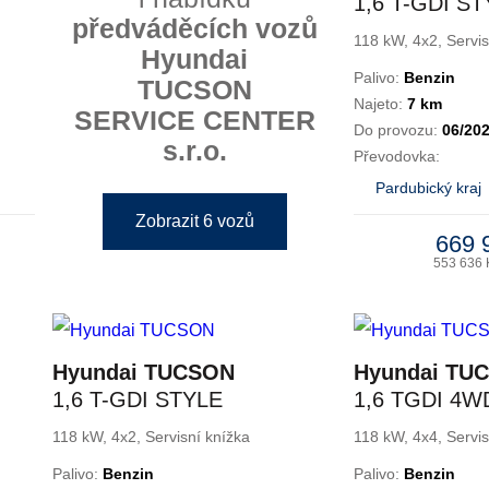
1,6 T-GDI S
předváděcích vozů
118 kW, 4x2, Servis
Hyundai
Palivo:
Benzin
TUCSON
Najeto:
7 km
SERVICE CENTER
Do provozu:
06/20
s.r.o.
Převodovka:
Pardubický kraj
Zobrazit 6 vozů
669 
553 636 
Hyundai TUCSON
Hyundai TU
1,6 T-GDI STYLE
1,6 TGDI 4W
LINE
118 kW, 4x2, Servisní knížka
118 kW, 4x4, Servis
Palivo:
Benzin
Palivo:
Benzin