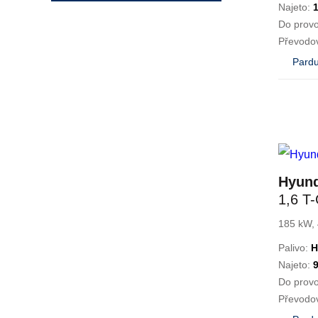
Najeto:
Do prov
Převodo
Pardu
Hyun
1,6 T
LINE 
185 kW, 
Palivo:
H
Najeto:
Do prov
Převodo