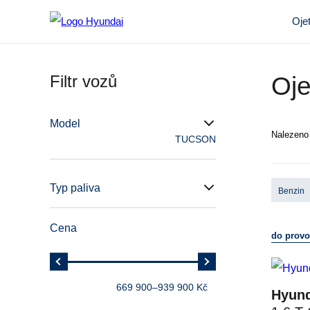
Oje
Filtr vozů
Oj
Model
Nalezen
TUCSON
Typ paliva
Benzin
Cena
do prov
669 900
–
939 900 Kč
Hyun