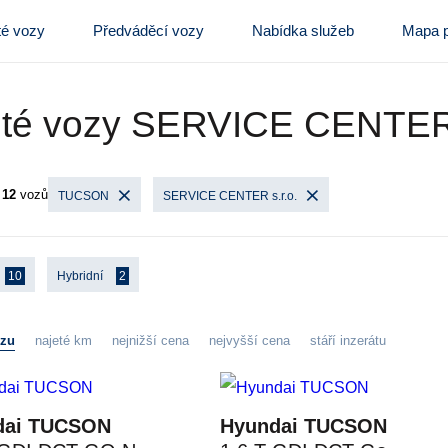
té vozy
Předváděcí vozy
Nabídka služeb
Mapa p
eté vozy SERVICE CENTER 
o
12
vozů
TUCSON
SERVICE CENTER s.r.o.
10
Hybridní
2
ozu
najeté km
nejnižší cena
nejvyšší cena
stáří inzerátu
dai TUCSON
Hyundai TUCSON