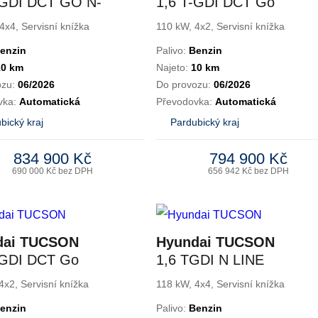
-GDI DCT GO N-
1,6 T-GDI DCT Go
 4WD
Czech! N-Line
4x4, Servisní knížka
110 kW, 4x2, Servisní knížka
enzin
Palivo:
Benzin
10 km
Najeto:
10 km
ozu:
06/2026
Do provozu:
06/2026
vka:
Automatická
Převodovka:
Automatická
bický kraj
Pardubický kraj
834 900 Kč
794 900 Kč
690 000 Kč bez DPH
656 942 Kč bez DPH
dai TUCSON
Hyundai TUCSON
-GDI DCT Go
1,6 TGDI N LINE
! Plus
STYLE PREMIUM
4x2, Servisní knížka
118 kW, 4x4, Servisní knížka
enzin
Palivo:
Benzin