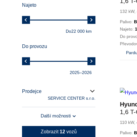
1,6 T
Najeto
LINE
132 kW, 
Palivo:
B
Najeto:
Do
22 000 km
Do prov
Převodo
Do provozu
Pardu
2025
–
2026
Prodejce
SERVICE CENTER s.r.o.
Hyun
1,6 T
Další možnosti
Czech
110 kW, 
Zobrazit
12
vozů
Palivo:
B