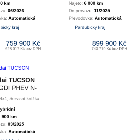
10 km
Najeto:
6 000 km
ozu:
06/2026
Do provozu:
11/2025
vka:
Automatická
Převodovka:
Automatická
bický kraj
Pardubický kraj
759 900 Kč
899 900 Kč
628 017 Kč bez DPH
743 719 Kč bez DPH
dai TUCSON
-GDI PHEV N-
4WD AT
4x4, Servisní knížka
ybridní
9 900 km
ozu:
03/2025
vka:
Automatická