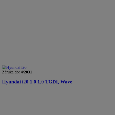
Záruka do:
4/2031
Hyundai i20
1,0 1,0 TGDI, Wave