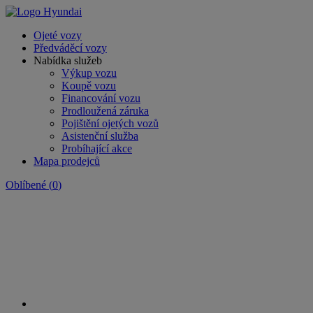
Ojeté vozy
Předváděcí vozy
Nabídka služeb
Výkup vozu
Koupě vozu
Financování vozu
Prodloužená záruka
Pojištění ojetých vozů
Asistenční služba
Probíhající akce
Mapa prodejců
Oblíbené
(
0
)