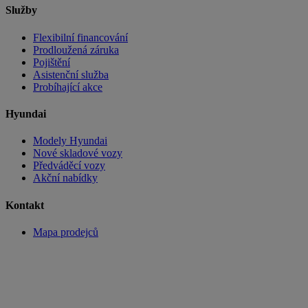
Služby
Flexibilní financování
Prodloužená záruka
Pojištění
Asistenční služba
Probíhající akce
Hyundai
Modely Hyundai
Nové skladové vozy
Předváděcí vozy
Akční nabídky
Kontakt
Mapa prodejců