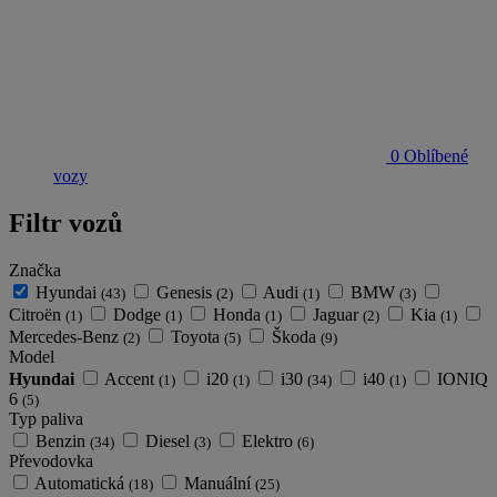
0
Oblíbené
vozy
Filtr vozů
Značka
Hyundai
Genesis
Audi
BMW
(43)
(2)
(1)
(3)
Citroën
Dodge
Honda
Jaguar
Kia
(1)
(1)
(1)
(2)
(1)
Mercedes-Benz
Toyota
Škoda
(2)
(5)
(9)
Model
Hyundai
Accent
i20
i30
i40
IONIQ
(1)
(1)
(34)
(1)
6
(5)
Typ paliva
Benzin
Diesel
Elektro
(34)
(3)
(6)
Převodovka
Automatická
Manuální
(18)
(25)