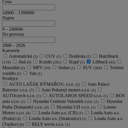
Cena
24900
–
1399000
Najeto
0
–
240046
Do provozu
2008
–
2026
Karoserie
Automatická
CUV
Dodávka
Hatchback
(3)
(1)
(2)
Jiná
Kombi
Kupé
Liftback
(119)
(9)
(261)
(1)
(43)
Manuální
MPV
Sedan
SUV
Terénní
(2)
(16)
(1)
(364)
vozidlo
Van
(1)
(1)
Prodejce
AUTO LAŠÁK RÝMAŘOV, s.r.o.
Auto Palace
(2)
Butovice s.r.o.
Auto Pokorný motors s.r.o.
(7)
(1)
AUTOczech s.r.o.
AUTOLAROS SPEED s.r.o.
BOS
(1)
(1)
auto s.r.o.
Hyundai Centrum Valoušek s.r.o.
Hyundai
(1)
(1)
Praha Domanský s.r.o.
Hyundai UH s.r.o.
Lenner
(4)
(1)
Motors s.r.o.
Louda Auto a.s. (CB)
Louda Auto a.s.
(6)
(1)
(Praha)
Louda Auto a.s. (Strakonice)
Louda Auto a.s.
(9)
(1)
(Teplice)
RELY servis s.r.o.
(6)
(1)