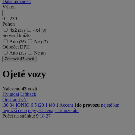
Další možnosti
Výkon
0
–
239
Pohon
4x2
4x4
(33)
(3)
Servisní knížka
Ano
Ne
(26)
(17)
Odpočet DPH
Ano
Ne
(35)
(8)
Zobrazit
43
vozů
Ojeté vozy
Nalezeno
43
vozů
Hyundai
Liftback
Odstranit vše
i30
34
IONIQ 6
5
i20
1
i40
1
Accent
1
do provozu
najeté km
nejnižší cena
nejvyšší cena
stáří inzerátu
Počet na stránku:
9
18
27