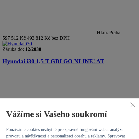
Hl.m. Praha
597 512 Kč
493 812 Kč bez DPH
Záruka do:
12/2030
Hyundai i30
1,5 T-GDI GO NLINE! AT
Vážíme si Vašeho soukromí
Používáme cookies nezbytné pro správné fungování webu, analýzu
provozu a návštěvnosti a personalizaci obsahu a reklamy. Spravovat