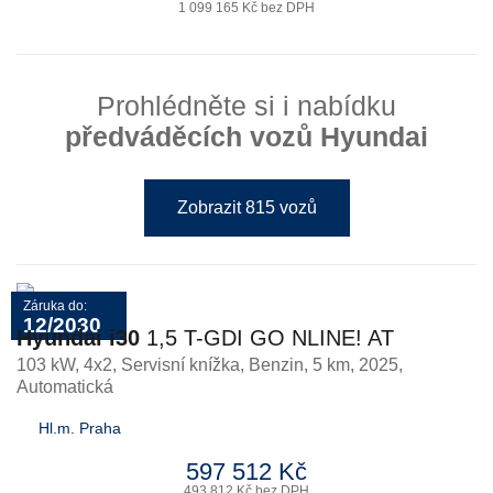
1 099 165 Kč bez DPH
Prohlédněte si i nabídku
předváděcích vozů Hyundai
Zobrazit 815 vozů
Záruka do:
12/2030
Hyundai i30
1,5 T-GDI GO NLINE! AT
103 kW, 4x2, Servisní knížka
,
Benzin
, 5 km, 2025,
Automatická
Hl.m. Praha
597 512 Kč
493 812 Kč bez DPH