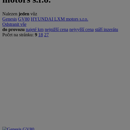
Nalezen
jeden
vůz
Genesis
GV80
HYUNDAI LXM motors s.r.o.
Odstranit vše
do provozu
najeté km
nejnižší cena
nejvyšší cena
stáří inzerátu
Počet na stránku:
9
18
27