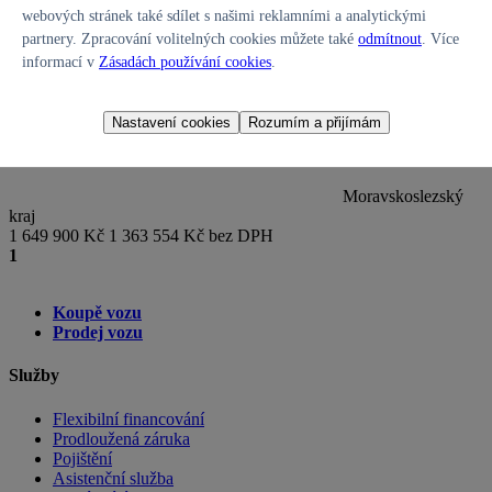
Do provozu:
03/2024
webových stránek také sdílet s našimi reklamními a analytickými
Převodovka:
Automatická
partnery. Zpracování volitelných cookies můžete také
odmítnout
. Více
informací v
Zásadách používání cookies
.
Nastavení cookies
Rozumím a přijímám
Moravskoslezský
kraj
1 649 900 Kč
1 363 554 Kč bez DPH
1
Koupě vozu
Prodej vozu
Služby
Flexibilní financování
Prodloužená záruka
Pojištění
Asistenční služba