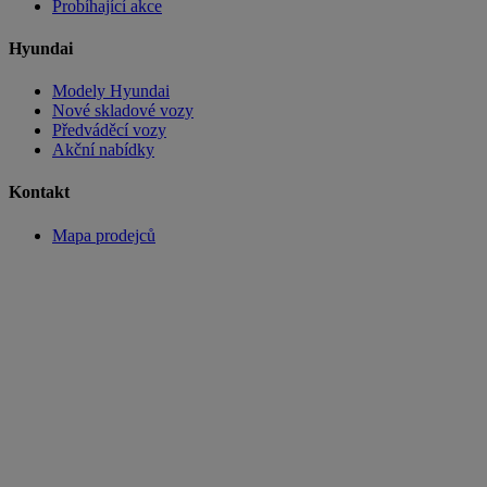
Probíhající akce
Hyundai
Modely Hyundai
Nové skladové vozy
Předváděcí vozy
Akční nabídky
Kontakt
Mapa prodejců