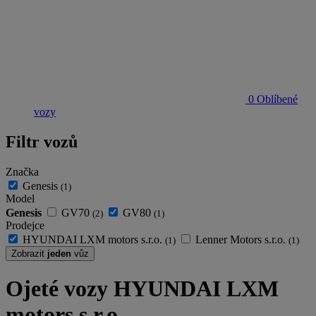
0
Oblíbené
vozy
Filtr vozů
Značka
Genesis
(1)
Model
Genesis
GV70
GV80
(2)
(1)
Prodejce
HYUNDAI LXM motors s.r.o.
Lenner Motors s.r.o.
(1)
(1)
Zobrazit
jeden
vůz
Ojeté vozy HYUNDAI LXM
motors s.r.o.