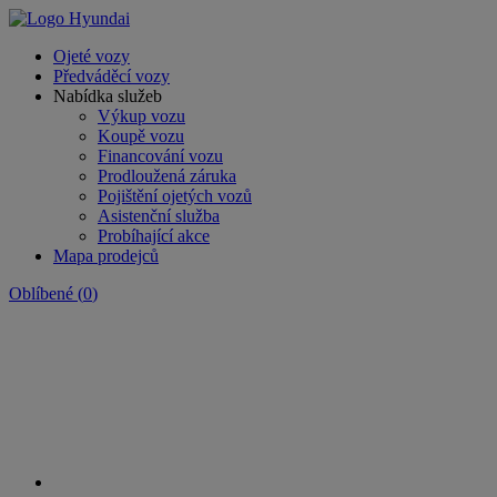
Ojeté vozy
Předváděcí vozy
Nabídka služeb
Výkup vozu
Koupě vozu
Financování vozu
Prodloužená záruka
Pojištění ojetých vozů
Asistenční služba
Probíhající akce
Mapa prodejců
Oblíbené
(
0
)