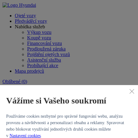
Ojeté vozy
Předváděcí vozy
Nabídka služeb
Výkup vozu
Koupě vozu
Financování vozu
Prodloužená záruka
Pojištění ojetých vozů
Asistenční služba
Probíhající akce
Mapa prodejců
Oblíbené
(
0
)
Vážíme si Vašeho soukromí
Používáme cookies nezbytné pro správné fungování webu, analýzu
provozu a návštěvnosti a personalizaci obsahu a reklamy. Spravovat
nebo blokovat využívání jednotlivých druhů cookies můžete
v
Nastavení cookies
.