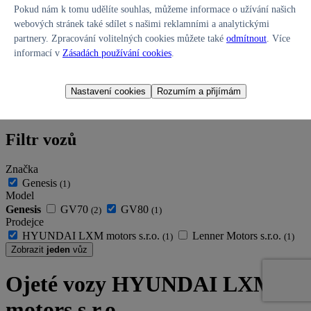
Pokud nám k tomu udělíte souhlas, můžeme informace o užívání našich
webových stránek také sdílet s našimi reklamními a analytickými
partnery. Zpracování volitelných cookies můžete také
odmítnout
. Více
informací v
Zásadách používání cookies
.
Nastavení cookies
Rozumím a přijímám
0
Oblíbené
vozy
Filtr vozů
Značka
Genesis
(1)
Model
Genesis
GV70
GV80
(2)
(1)
Prodejce
HYUNDAI LXM motors s.r.o.
Lenner Motors s.r.o.
(1)
(1)
Zobrazit
jeden
vůz
Ojeté vozy HYUNDAI LXM
motors s.r.o.