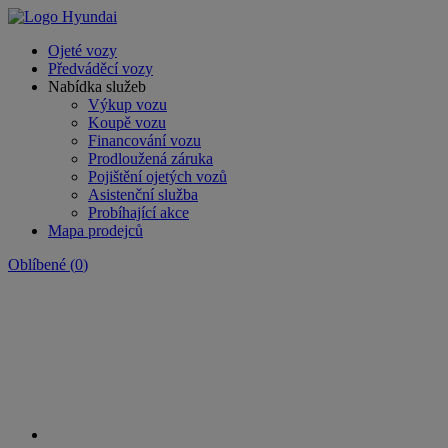
Ojeté vozy
Předváděcí vozy
Nabídka služeb
Výkup vozu
Koupě vozu
Financování vozu
Prodloužená záruka
Pojištění ojetých vozů
Asistenční služba
Probíhající akce
Mapa prodejců
Oblíbené
(
0
)