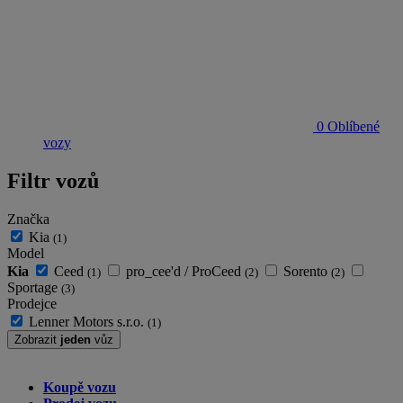
0
Oblíbené
vozy
Filtr vozů
Značka
Kia
(1)
Model
Kia
Ceed
pro_cee'd / ProCeed
Sorento
(1)
(2)
(2)
Sportage
(3)
Prodejce
Lenner Motors s.r.o.
(1)
Zobrazit
jeden
vůz
Koupě vozu