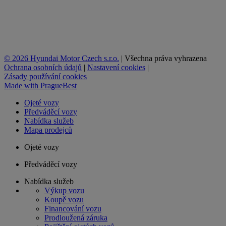
© 2026 Hyundai Motor Czech s.r.o.
|
Všechna práva vyhrazena
Ochrana osobních údajů
|
Nastavení cookies
|
Zásady používání cookies
Made with
PragueBest
Ojeté vozy
Předváděcí vozy
Nabídka služeb
Mapa prodejců
Ojeté vozy
Předváděcí vozy
Nabídka služeb
Výkup vozu
Koupě vozu
Financování vozu
Prodloužená záruka