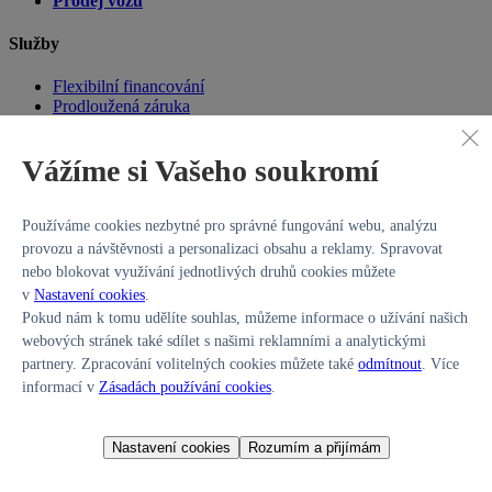
Prodej vozu
Služby
Flexibilní financování
Prodloužená záruka
Pojištění
Asistenční služba
Vážíme si Vašeho soukromí
Probíhající akce
Hyundai
Používáme cookies nezbytné pro správné fungování webu, analýzu
provozu a návštěvnosti a personalizaci obsahu a reklamy. Spravovat
Modely Hyundai
Nové skladové vozy
nebo blokovat využívání jednotlivých druhů cookies můžete
Předváděcí vozy
v
Nastavení cookies
.
Akční nabídky
Pokud nám k tomu udělíte souhlas, můžeme informace o užívání našich
webových stránek také sdílet s našimi reklamními a analytickými
Kontakt
partnery. Zpracování volitelných cookies můžete také
odmítnout
. Více
informací v
Zásadách používání cookies
.
Mapa prodejců
Nastavení cookies
Rozumím a přijímám