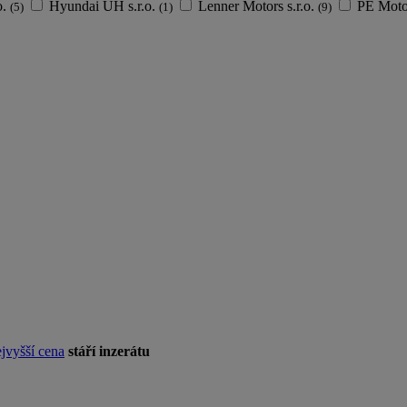
o.
Hyundai UH s.r.o.
Lenner Motors s.r.o.
PE Motor
(5)
(1)
(9)
jvyšší cena
stáří inzerátu