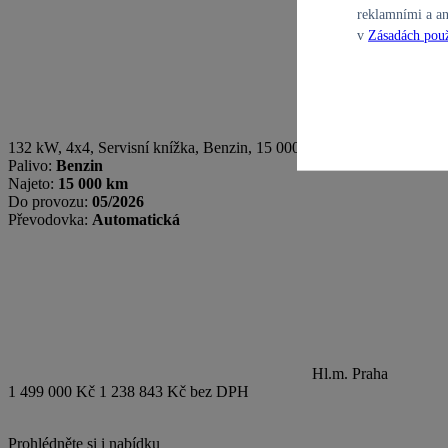
reklamními a an
v
Zásadách použ
132 kW, 4x4, Servisní knížka
,
Benzin
, 15 000 km, 2026, Automatick
Palivo:
Benzin
Najeto:
15 000 km
Do provozu:
05/2026
Převodovka:
Automatická
Hl.m. Praha
1 499 000 Kč
1 238 843 Kč bez DPH
Prohlédněte si i nabídku