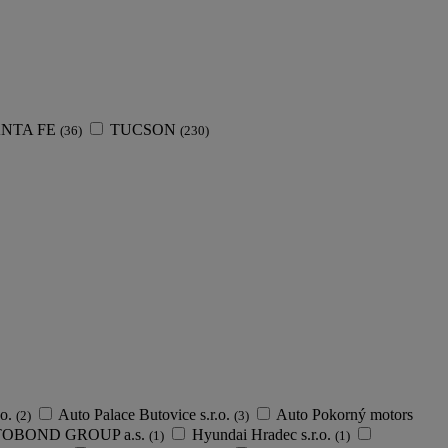
NTA FE
TUCSON
(36)
(230)
.o.
Auto Palace Butovice s.r.o.
Auto Pokorný motors
(2)
(3)
TOBOND GROUP a.s.
Hyundai Hradec s.r.o.
(1)
(1)