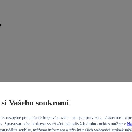
á
si Vašeho soukromí
es nezbytné pro správné fungování webu, analýzu provozu a návštěvnosti a per
y. Spravovat nebo blokovat využívání jednotlivých druhů cookies můžete v
Na
u udělíte souhlas, můžeme informace o užívání našich webových stránek také 