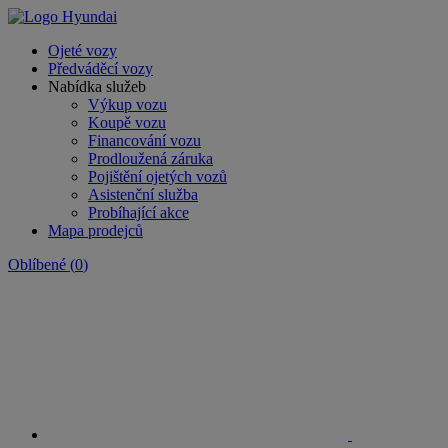
Ojeté vozy
Předváděcí vozy
Nabídka služeb
Výkup vozu
Koupě vozu
Financování vozu
Prodloužená záruka
Pojištění ojetých vozů
Asistenční služba
Probíhající akce
Mapa prodejců
Oblíbené
(
0
)