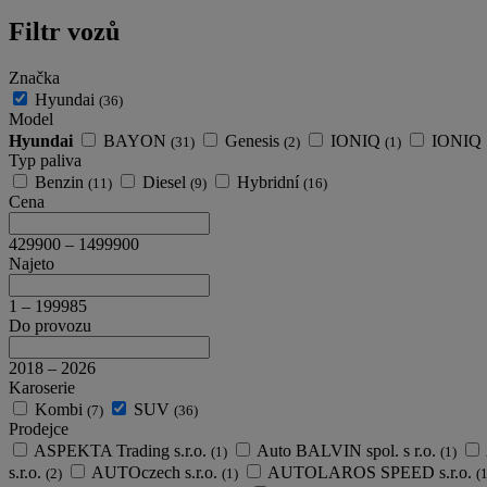
Filtr vozů
Značka
Hyundai
(36)
Model
Hyundai
BAYON
Genesis
IONIQ
IONIQ
(31)
(2)
(1)
Typ paliva
Benzin
Diesel
Hybridní
(11)
(9)
(16)
Cena
429900
–
1499900
Najeto
1
–
199985
Do provozu
2018
–
2026
Karoserie
Kombi
SUV
(7)
(36)
Prodejce
ASPEKTA Trading s.r.o.
Auto BALVIN spol. s r.o.
(1)
(1)
s.r.o.
AUTOczech s.r.o.
AUTOLAROS SPEED s.r.o.
(2)
(1)
(1