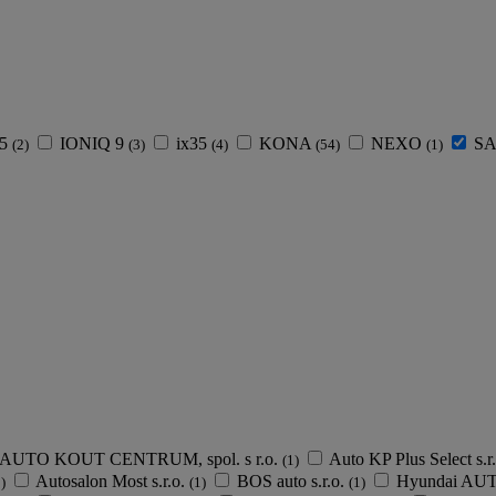
 5
IONIQ 9
ix35
KONA
NEXO
SA
(2)
(3)
(4)
(54)
(1)
AUTO KOUT CENTRUM, spol. s r.o.
Auto KP Plus Select s.r
(1)
Autosalon Most s.r.o.
BOS auto s.r.o.
Hyundai AU
)
(1)
(1)