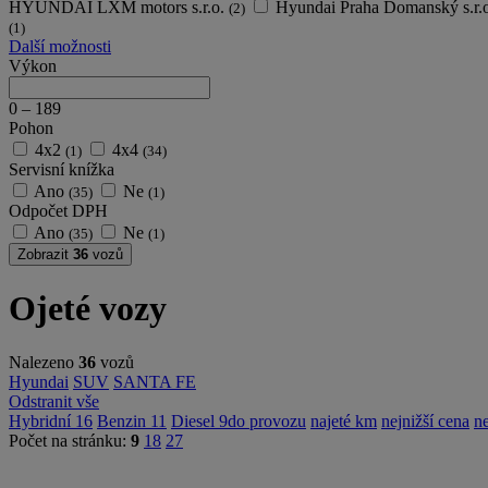
HYUNDAI LXM motors s.r.o.
Hyundai Praha Domanský s.r.
(2)
(1)
Další možnosti
Výkon
0
–
189
Pohon
4x2
4x4
(1)
(34)
Servisní knížka
Ano
Ne
(35)
(1)
Odpočet DPH
Ano
Ne
(35)
(1)
Zobrazit
36
vozů
Ojeté vozy
Nalezeno
36
vozů
Hyundai
SUV
SANTA FE
Odstranit vše
Hybridní
16
Benzin
11
Diesel
9
do provozu
najeté km
nejnižší cena
ne
Počet na stránku:
9
18
27