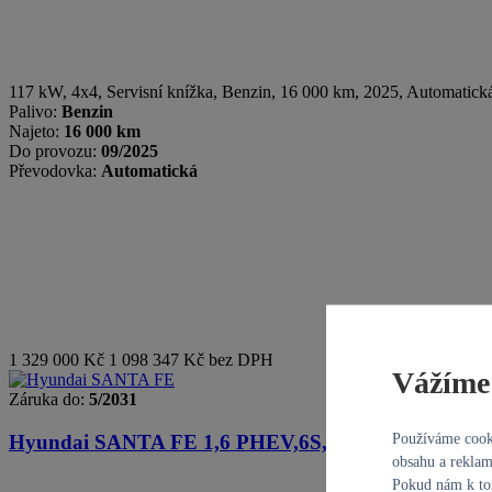
117 kW, 4x4, Servisní knížka
,
Benzin
, 16 000 km, 2025, Automatick
Palivo:
Benzin
Najeto:
16 000 km
Do provozu:
09/2025
Převodovka:
Automatická
Hl.m. Praha
1 329 000 Kč
1 098 347 Kč bez DPH
Vážíme 
Záruka do:
5/2031
Používáme cooki
Hyundai SANTA FE
1,6 PHEV,6S,4x4,Calligraphy
obsahu a reklam
Pokud nám k tom