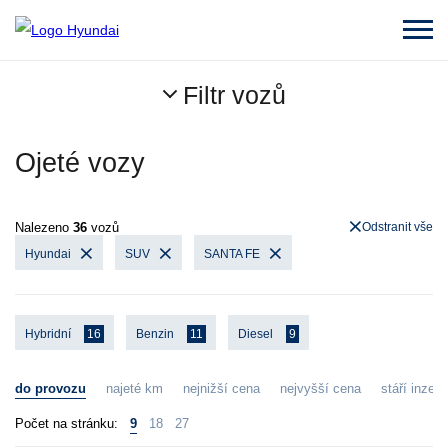
Filtr vozů
Ojeté vozy
Nalezeno
36
vozů
Odstranit vše
Hyundai
SUV
SANTA FE
Hybridní
16
Benzin
11
Diesel
9
do provozu
najeté km
nejnižší cena
nejvyšší cena
stáří inzerá
Počet na stránku:
9
18
27