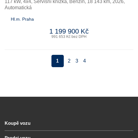
117 kW, 4x4, Servisní knížka
,
Benzin
, 18 143 km, 2026,
Automatická
Hl.m. Praha
1 199 900 Kč
991 653 Kč bez DPH
1
2
3
4
Koupě vozu
Prodej vozu