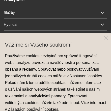
Služby
Hyundai
Kontakt
Vážíme si Vašeho soukromí
Používáme cookies nezbytné pro správné fungování
webu, analýzu provozu a návštěvnosti a personalizaci
obsahu a reklamy. Spravovat nebo blokovat využívání
jednotlivých druhů cookies můžete v
Nastavení cookies
.
Pokud nám k tomu udělíte souhlas, můžeme informace
Ochrana osobních údajů
o užívání našich webových stránek také sdílet s našimi
Nastavení cookies
Zásady používání cookies
reklamními a analytickými partnery. Zpracování
volitelných cookies můžete také
odmítnout
. Více informací
© 2026 Hyundai Motor Czech s.r.o.
v
Zásadách používání cookies
.