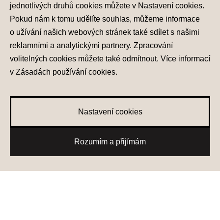
jednotlivých druhů cookies můžete v
Nastavení cookies
.
Pokud nám k tomu udělíte souhlas, můžeme informace
o užívání našich webových stránek také sdílet s našimi
reklamními a analytickými partnery. Zpracování
volitelných cookies můžete také
odmítnout
. Více informací
v
Zásadách používání cookies
.
Ochrana osobních údajů
Nastavení cookies
Zásady používání cookies
Nastavení cookies
© 2026 Hyundai Motor Czech s.r.o.
Všechna práva vyhrazena
0
Rozumím a přijímám
Made with
PragueBest
Oblíbené vozy