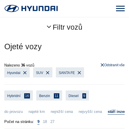
Filtr vozů
Ojeté vozy
Nalezeno
36
vozů
Odstranit vše
Hyundai
SUV
SANTA FE
Hybridní
16
Benzin
11
Diesel
9
do provozu
najeté km
nejnižší cena
nejvyšší cena
stáří inzerá
Počet na stránku:
9
18
27