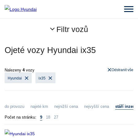
Filtr vozů
Ojeté vozy Hyundai ix35
Nalezeny
4
vozy
Odstranit vše
Hyundai
ix35
do provozu
najeté km
nejnižší cena
nejvyšší cena
stáří inzerá
Počet na stránku:
9
18
27