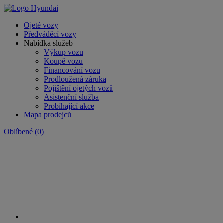
Ojeté vozy
Předváděcí vozy
Nabídka služeb
Výkup vozu
Koupě vozu
Financování vozu
Prodloužená záruka
Pojištění ojetých vozů
Asistenční služba
Probíhající akce
Mapa prodejců
Oblíbené
(
0
)