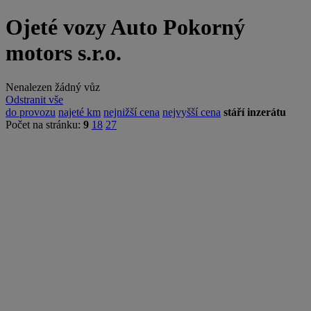
Ojeté vozy Auto Pokorný
motors s.r.o.
Nenalezen žádný vůz
Odstranit vše
do provozu
najeté km
nejnižší cena
nejvyšší cena
stáří inzerátu
Počet na stránku:
9
18
27