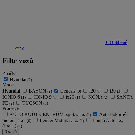
0
Oblíbené
vozy
Filtr vozů
Značka
Hyundai
(0)
Model
Hyundai
BAYON
Genesis
i20
i30
(2)
(0)
(1)
(3)
IONIQ 6
IONIQ 9
ix20
KONA
SANTA
(1)
(1)
(1)
(2)
FE
TUCSON
(2)
(7)
Prodejce
AUTO KOUT CENTRUM, spol. s r.o.
Auto Pokorný
(1)
motors s.r.o.
Lenner Motors s.r.o.
Louda Auto a.s.
(0)
(1)
(Praha)
(2)
0 vozů