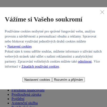
Prodejce v tuto chvíli neinzeruje žádný vůz.
Vážíme si Vašeho soukromí
Kontaktujte prodejce napřímo
E-mail:
info@hyundaivbrne.cz
Používáme cookies nezbytné pro správné fungování webu, analýzu
Zobrazit telefon
provozu a návštěvnosti a personalizaci obsahu a reklamy. Spravovat
nebo blokovat využívání jednotlivých druhů cookies můžete
nebo vyhledávejte v nabídce ostatních autorizovaných prodejců
Hyundai Promise.
v
Nastavení cookies
.
Pokud nám k tomu udělíte souhlas, můžeme informace o užívání našich
Vyhledat vůz
webových stránek také sdílet s našimi reklamními a analytickými
partnery. Zpracování volitelných cookies můžete také
odmítnout
. Více
informací v
Zásadách používání cookies
.
Koupě vozu
Prodej vozu
Nastavení cookies
Rozumím a přijímám
Služby
Flexibilní financování
Prodloužená záruka
Pojištění
Asistenční služba