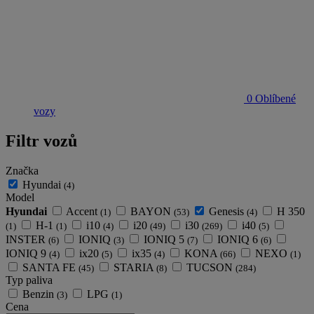
0
Oblíbené
vozy
Filtr vozů
Značka
Hyundai
(4)
Model
Hyundai
Accent
BAYON
Genesis
H 350
(1)
(53)
(4)
H-1
i10
i20
i30
i40
(1)
(1)
(4)
(49)
(269)
(5)
INSTER
IONIQ
IONIQ 5
IONIQ 6
(6)
(3)
(7)
(6)
IONIQ 9
ix20
ix35
KONA
NEXO
(4)
(5)
(4)
(66)
(1)
SANTA FE
STARIA
TUCSON
(45)
(8)
(284)
Typ paliva
Benzin
LPG
(3)
(1)
Cena