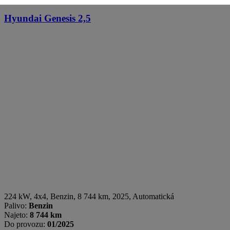
Hyundai Genesis
2,5
224 kW, 4x4
,
Benzin
, 8 744 km, 2025, Automatická
Palivo:
Benzin
Najeto:
8 744 km
Do provozu:
01/2025