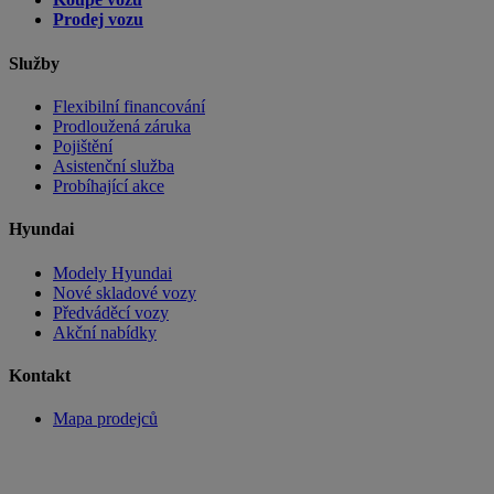
Prodej vozu
Služby
Flexibilní financování
Prodloužená záruka
Pojištění
Asistenční služba
Probíhající akce
Hyundai
Modely Hyundai
Nové skladové vozy
Předváděcí vozy
Akční nabídky
Kontakt
Mapa prodejců