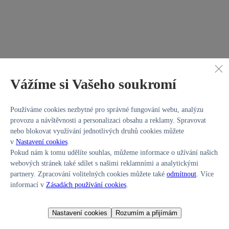
Vážíme si Vašeho soukromí
Zadní , Servisní knížka
,
LPG
, 164 823 km, 2012, Automatická
Palivo:
LPG
Používáme cookies nezbytné pro správné fungování webu, analýzu
Najeto:
164 823 km
provozu a návštěvnosti a personalizaci obsahu a reklamy. Spravovat
Do provozu:
03/2012
Převodovka:
Automatická
nebo blokovat využívání jednotlivých druhů cookies můžete
v
Nastavení cookies
.
Pokud nám k tomu udělíte souhlas, můžeme informace o užívání našich
webových stránek také sdílet s našimi reklamními a analytickými
partnery. Zpracování volitelných cookies můžete také
odmítnout
. Více
informací v
Zásadách používání cookies
.
Hl.m. Praha
Nastavení cookies
Rozumím a přijímám
249 900 Kč