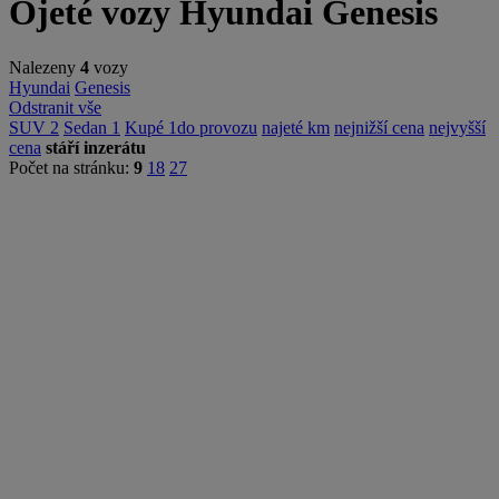
Ojeté vozy Hyundai Genesis
Nalezeny
4
vozy
Hyundai
Genesis
Odstranit vše
SUV
2
Sedan
1
Kupé
1
do provozu
najeté km
nejnižší cena
nejvyšší
cena
stáří inzerátu
Počet na stránku:
9
18
27