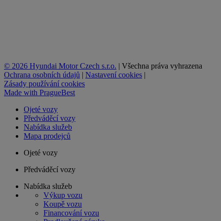
© 2026 Hyundai Motor Czech s.r.o.
|
Všechna práva vyhrazena
Ochrana osobních údajů
|
Nastavení cookies
|
Zásady používání cookies
Made with
PragueBest
Ojeté vozy
Předváděcí vozy
Nabídka služeb
Mapa prodejců
Ojeté vozy
Předváděcí vozy
Nabídka služeb
Výkup vozu
Koupě vozu
Financování vozu