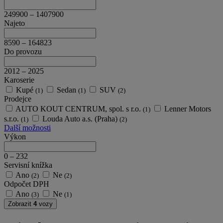
249900
–
1407900
Najeto
8590
–
164823
Do provozu
2012
–
2025
Karoserie
Kupé
Sedan
SUV
(1)
(1)
(2)
Prodejce
AUTO KOUT CENTRUM, spol. s r.o.
Lenner Motors
(1)
s.r.o.
Louda Auto a.s. (Praha)
(1)
(2)
Další možnosti
Výkon
0
–
232
Servisní knížka
Ano
Ne
(2)
(2)
Odpočet DPH
Ano
Ne
(3)
(1)
Zobrazit
4
vozy