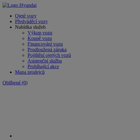
Ojeté vozy
Předváděcí vozy
Nabídka služeb
Výkup vozu
Koupě vozu
Financování vozu
Prodloužená záruka
Pojištění ojetých vozů
Asistenční služba
Probíhající akce
Mapa prodejců
Oblíbené
(
0
)