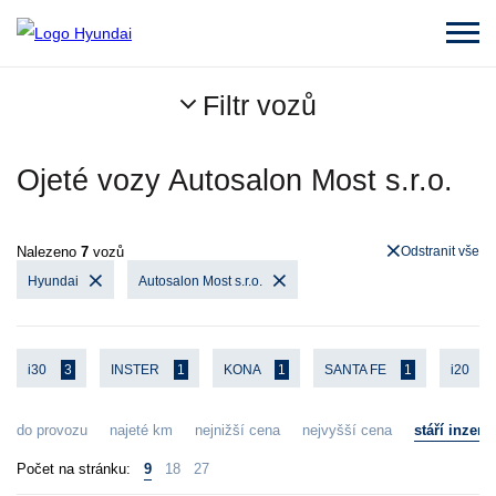
Filtr vozů
Ojeté vozy Autosalon Most s.r.o.
Nalezeno
7
vozů
Odstranit vše
Hyundai
Autosalon Most s.r.o.
i30
3
INSTER
1
KONA
1
SANTA FE
1
i20
1
do provozu
najeté km
nejnižší cena
nejvyšší cena
stáří inzerá
Počet na stránku:
9
18
27