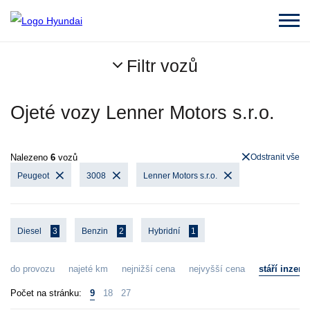
Filtr vozů
Ojeté vozy Lenner Motors s.r.o.
Nalezeno
6
vozů
Odstranit vše
Peugeot
3008
Lenner Motors s.r.o.
Diesel
3
Benzin
2
Hybridní
1
do provozu
najeté km
nejnižší cena
nejvyšší cena
stáří inzerá
Počet na stránku:
9
18
27