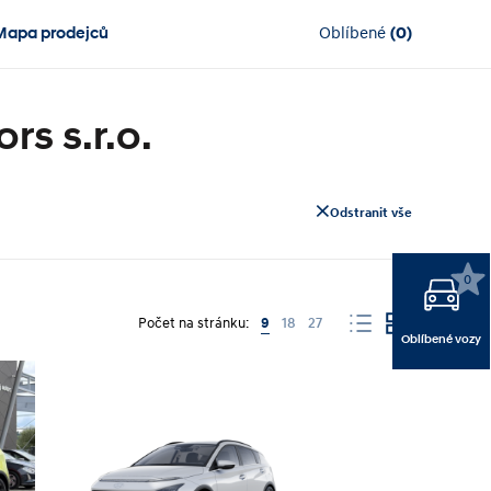
Mapa prodejců
Oblíbené
(
0
)
s s.r.o.
Odstranit vše
0
Počet na stránku:
9
18
27
Oblíbené vozy