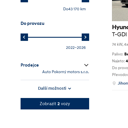
Do
43 170 km
Do provozu
Hyun
T-GDI
Tažné
74 kW, 4x
2022
–
2026
Palivo:
B
Najeto:
4
Prodejce
Do prov
Auto Pokorný motors s.r.o.
Převodo
Jihom
Další možnosti
Zobrazit
2
vozy