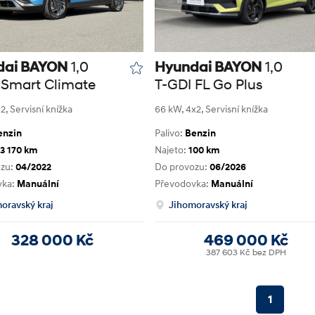
dai BAYON
1,0
Hyundai BAYON
1,0
 Smart Climate
T-GDI FL Go Plus
2, Servisní knížka
66 kW, 4x2, Servisní knížka
enzin
Palivo:
Benzin
3 170 km
Najeto:
100 km
ozu:
04/2022
Do provozu:
06/2026
vka:
Manuální
Převodovka:
Manuální
oravský kraj
Jihomoravský kraj
328 000 Kč
469 000 Kč
387 603 Kč bez DPH
1