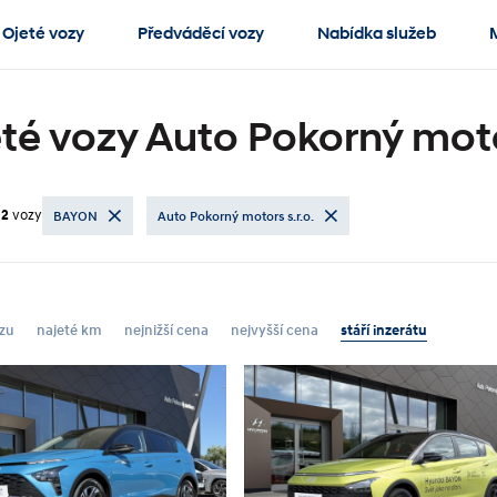
Ojeté vozy
Předváděcí vozy
Nabídka služeb
té vozy Auto Pokorný motor
y
2
vozy
BAYON
Auto Pokorný motors s.r.o.
zu
najeté km
nejnižší cena
nejvyšší cena
stáří inzerátu