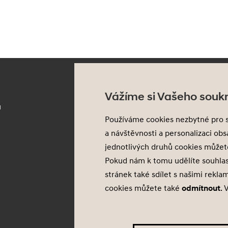
Služby
H
Vážíme si Vašeho souk
u
Flexibilní financování
M
Používáme cookies nezbytné pro 
Prodloužená záruka
N
a návštěvnosti a personalizaci ob
Pojištění
P
jednotlivých druhů cookies může
Asistenční služba
A
Pokud nám k tomu udělíte souhla
stránek také sdílet s našimi rekla
Probíhající akce
cookies můžete také
odmítnout
. 