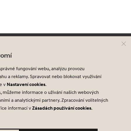
yundai
Kontakt
romí
odely Hyundai
Mapa prodejců
správné fungování webu, analýzu provozu
ové skladové vozy
sahu a reklamy. Spravovat nebo blokovat využívání
ředváděcí vozy
te v
Nastavení cookies
.
kční nabídky
s, můžeme informace o užívání našich webových
mními a analytickými partnery. Zpracování volitelných
Více informací v
Zásadách používání cookies
.