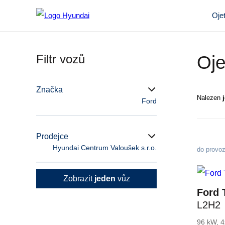
Oje
Filtr vozů
Oje
Značka
Nalezen
Ford
Prodejce
Hyundai Centrum Valoušek s.r.o.
do provo
Zobrazit
jeden
vůz
Ford 
L2H2
96 kW, 4