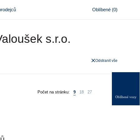
rodejců
Oblíbené
(
0
)
aloušek s.r.o.
Odstranit vše
0
Počet na stránku:
9
18
27
Oblíbené vozy
zů