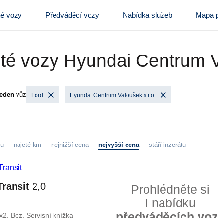
té vozy
Předváděcí vozy
Nabídka služeb
Mapa p
té vozy Hyundai Centrum V
jeden
vůz
Ford
Hyundai Centrum Valoušek s.r.o.
zu
najeté km
nejnižší cena
nejvyšší cena
stáří inzerátu
Transit
2,0
Prohlédněte si
i nabídku
předváděcích vo
x2, Bez, Servisní knížka