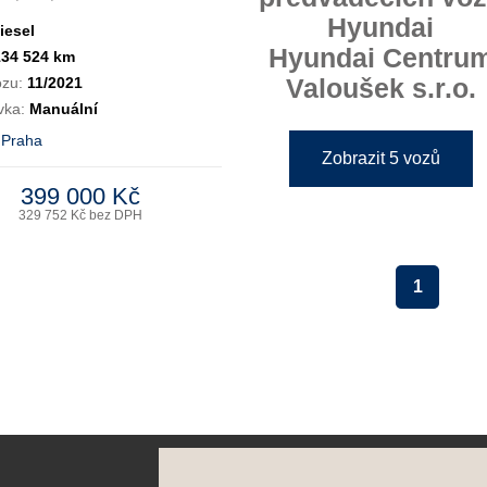
Hyundai
iesel
Hyundai Centru
134 524 km
Valoušek s.r.o.
ozu:
11/2021
vka:
Manuální
 Praha
Zobrazit 5 vozů
399 000 Kč
329 752 Kč bez DPH
1