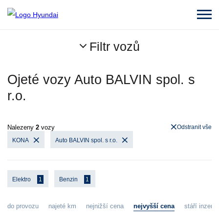
Filtr vozů
Ojeté vozy Auto BALVIN spol. s
r.o.
Nalezeny
2
vozy
Odstranit vše
KONA
Auto BALVIN spol. s r.o.
Elektro
1
Benzin
1
do provozu
najeté km
nejnižší cena
nejvyšší cena
stáří inzerát