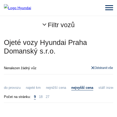
Filtr vozů
Ojeté vozy Hyundai Praha
Domanský s.r.o.
Nenalezen žádný vůz
Odstranit vše
do provozu
najeté km
nejnižší cena
nejvyšší cena
stáří inzerát
Počet na stránku:
9
18
27