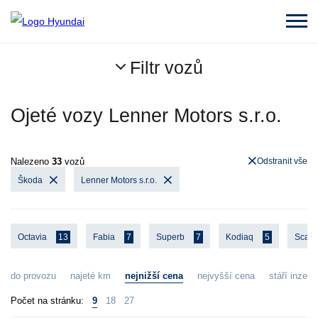
Filtr vozů
Ojeté vozy Lenner Motors s.r.o.
Nalezeno
33
vozů
Odstranit vše
Škoda
Lenner Motors s.r.o.
Octavia
13
Fabia
7
Superb
7
Kodiaq
5
Scal
do provozu
najeté km
nejnižší cena
nejvyšší cena
stáří inzerá
Počet na stránku:
9
18
27