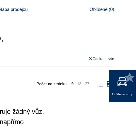
Mapa prodejců
Oblíbené
(
0
)
.
Odstranit vše
0
Počet na stránku:
9
18
27
Oblíbené vozy
eruje žádný vůz.
 napřímo