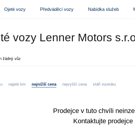
Ojeté vozy
Předváděcí vozy
Nabídka služeb
té vozy Lenner Motors s.r.o
n žádný vůz
zu
najeté km
nejnižší cena
nejvyšší cena
stáří inzerátu
Prodejce v tuto chvíli neinz
Kontaktujte prodejce