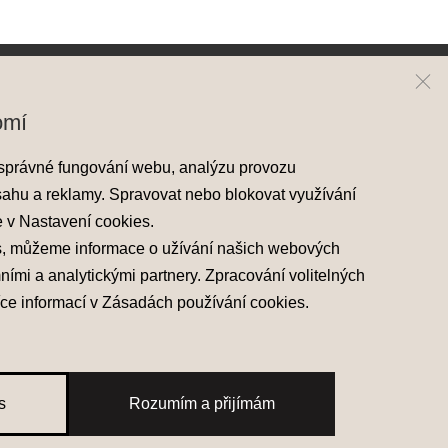
Hyundai
Kontakt
omí
Modely Hyundai
Mapa prodejců
správné fungování webu, analýzu provozu
Nové skladové vozy
sahu a reklamy. Spravovat nebo blokovat využívání
Předváděcí vozy
e v
Nastavení cookies
.
Akční nabídky
s, můžeme informace o užívání našich webových
mními a analytickými partnery. Zpracování volitelných
íce informací v
Zásadách používání cookies
.
s
Rozumím a přijímám
žívání cookies
Made with
PragueBest