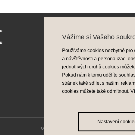
u
Služby
Vážíme si Vašeho soukr
zu
Flexibilní financování
Používáme cookies nezbytné pro 
Prodloužená záruka
a návštěvnosti a personalizaci ob
Pojištění
jednotlivých druhů cookies můžet
Asistenční služba
Pokud nám k tomu udělíte souhla
Probíhající akce
stránek také sdílet s našimi rekla
cookies můžete také
odmítnout
. V
Nastavení cookie
Ochrana osobních údajů
|
Nastavení cookies
|
Zásady pou