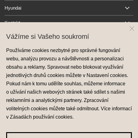
Hyundai
Kontakt
Vážíme si Vašeho soukromí
Používáme cookies nezbytné pro správné fungování
webu, analýzu provozu a návštěvnosti a personalizaci
obsahu a reklamy. Spravovat nebo blokovat využívání
jednotlivých druhů cookies můžete v
Nastavení cookies
.
Ochrana osobních údajů
Pokud nám k tomu udělíte souhlas, můžeme informace
Nastavení cookies
o užívání našich webových stránek také sdílet s našimi
Zásady používání cookies
reklamními a analytickými partnery. Zpracování
volitelných cookies můžete také
odmítnout
. Více informací
© 2026 Hyundai Motor Czech s.r.o.
Všechna práva vyhrazena
v
Zásadách používání cookies
.
Made with
PragueBest