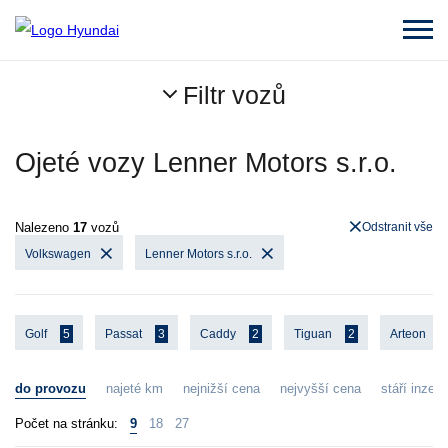
Filtr vozů
Ojeté vozy Lenner Motors s.r.o.
Nalezeno
17
vozů
Odstranit vše
Volkswagen
Lenner Motors s.r.o.
Golf
5
Passat
3
Caddy
2
Tiguan
2
Arteon
do provozu
najeté km
nejnižší cena
nejvyšší cena
stáří inzerá
Počet na stránku:
9
18
27