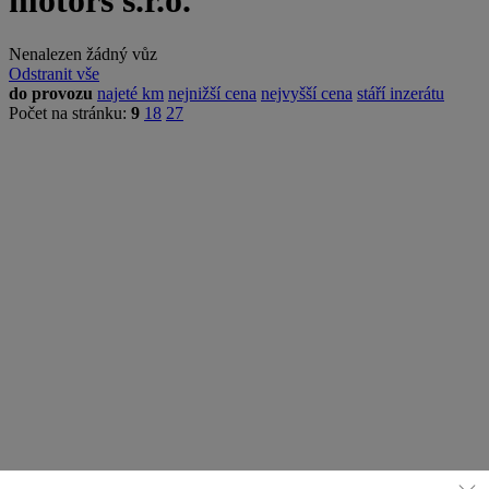
motors s.r.o.
Nenalezen žádný vůz
Odstranit vše
do provozu
najeté km
nejnižší cena
nejvyšší cena
stáří inzerátu
Počet na stránku:
9
18
27
Prodejce v tuto chvíli neinzeruje žádný vůz.