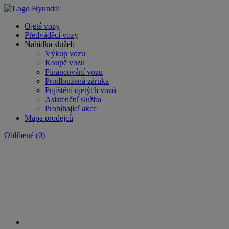
Ojeté vozy
Předváděcí vozy
Nabídka služeb
Výkup vozu
Koupě vozu
Financování vozu
Prodloužená záruka
Pojištění ojetých vozů
Asistenční služba
Probíhající akce
Mapa prodejců
Oblíbené
(
0
)