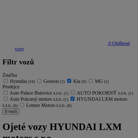
0
Oblíbené
vozy
Filtr vozů
Značka
Hyundai
Genesis
Kia
MG
(34)
(3)
(0)
(2)
Prodejce
Auto Palace Butovice s.r.o.
AUTO POKORNÝ s.r.o.
(1)
(1)
Auto Pokorný motors s.r.o.
HYUNDAI LXM motors
(1)
s.r.o.
Lenner Motors s.r.o.
(0)
(8)
0 vozů
Ojeté vozy HYUNDAI LXM