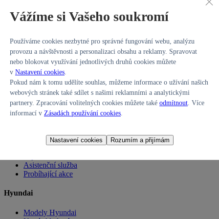
Kontaktujte prodejce napřímo
Vážíme si Vašeho soukromí
Zobrazit telefon
nebo vyhledávejte v nabídce ostatních autorizovaných prodejců
Používáme cookies nezbytné pro správné fungování webu, analýzu
Hyundai Promise.
provozu a návštěvnosti a personalizaci obsahu a reklamy. Spravovat
nebo blokovat využívání jednotlivých druhů cookies můžete
Vyhledat vůz
v
Nastavení cookies
.
Pokud nám k tomu udělíte souhlas, můžeme informace o užívání našich
Koupě vozu
webových stránek také sdílet s našimi reklamními a analytickými
Prodej vozu
partnery. Zpracování volitelných cookies můžete také
odmítnout
. Více
informací v
Zásadách používání cookies
.
Služby
Flexibilní financování
Nastavení cookies
Rozumím a přijímám
Prodloužená záruka
Pojištění
Asistenční služba
Probíhající akce
Hyundai
Modely Hyundai