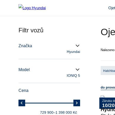
Oje
Filtr vozů
Oje
Značka
Nalezen
Hyundai
Model
Hatchb
IONIQ 5
do prov
Cena
Záruka d
10/2
Hyund
729 900
–
1 398 000 Kč