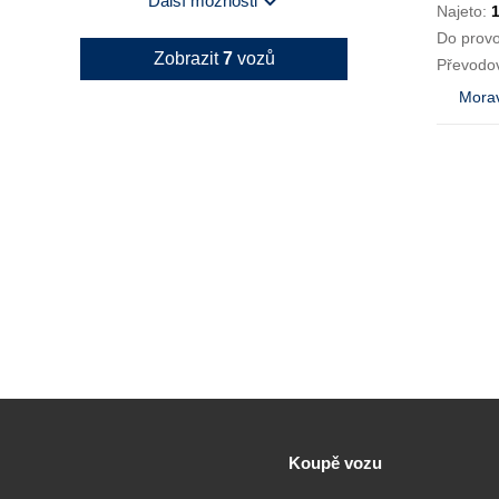
Další možnosti
Najeto:
Do prov
Zobrazit
7
vozů
Převodo
Morav
Koupě vozu