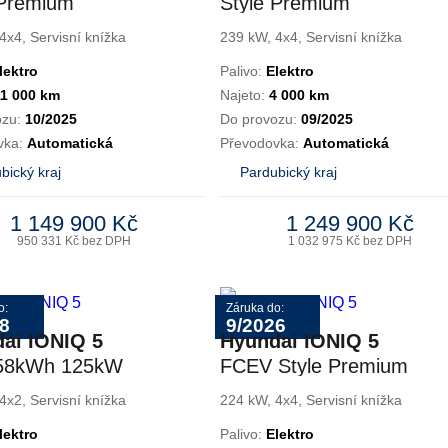
 Premium
Style Premium
ology
Technology
4x4, Servisní knížka
239 kW, 4x4, Servisní knížka
lektro
Palivo:
Elektro
11 000 km
Najeto:
4 000 km
ozu:
10/2025
Do provozu:
09/2025
vka:
Automatická
Převodovka:
Automatická
bický kraj
Pardubický kraj
1 149 900 Kč
1 249 900 Kč
950 331 Kč bez DPH
1 032 975 Kč bez DPH
o:
Záruka do:
8
9/2026
ai IONIQ 5
Hyundai IONIQ 5
58kWh 125kW
FCEV Style Premium
E
4x4 solarní střecha
4x2, Servisní knížka
224 kW, 4x4, Servisní knížka
lektro
Palivo:
Elektro