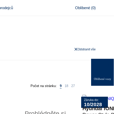
rodejců
Oblíbené
(
0
)
Odstranit vše
0
Oblíbené vozy
Počet na stránku:
9
18
27
Záruka do:
10/2028
Hyundai ION
Prohlédněte si