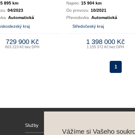
15 895 km
Najeto:
15 904 km
ozu:
04/2023
Do provozu:
10/2021
vka:
Automatická
Převodovka:
Automatická
skoslezský kraj
Středočeský kraj
729 900 Kč
1 398 000 Kč
603 223 Kč bez DPH
1 155 372 Kč bez DPH
1
Služby
Hyund
Vážíme si Vašeho soukr