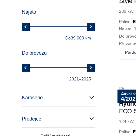
Style
Techn
239 kW, 
Najeto
Palivo:
E
Najeto:
Do prov
Do
39 000 km
Převodo
Pardu
Do provozu
2021
–
2025
Záruka d
Karoserie
4/202
Hyund
ECO 
STYL
Prodejce
124 kW, 
Palivo:
E