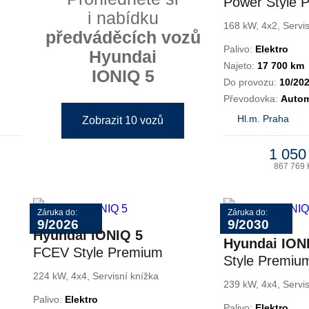
Power Style 
i nabídku
PANORAMA
168 kW, 4x2, Servis
předváděcích vozů
Palivo:
Elektro
Hyundai
Najeto:
17 700 km
IONIQ 5
Do provozu:
10/20
Převodovka:
Autom
Hl.m. Praha
Zobrazit 10 vozů
1 050
867 769 
Záruka do:
Záruka do:
9/2026
9/2030
Hyundai IONIQ 5
Hyundai ION
FCEV Style Premium
Style Premiu
224 kW, 4x4, Servisní knížka
Technology 19
239 kW, 4x4, Servis
Premium
Palivo:
Elektro
Palivo:
Elektro