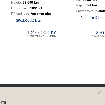
Najeto:
39 000 km
Najeto:
26 km
Do provozu:
10/2021
Převodovka:
Autom
Převodovka:
Automatická
Pardubický kraj
Středočeský kraj
1 275 000 Kč
1 266
1 053 719 Kč bez DPH
1 046 694
ai
Kontakt
omí