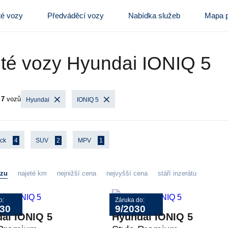
té vozy
Předváděcí vozy
Nabídka služeb
Mapa p
té vozy Hyundai IONIQ 5
o
7
vozů
Hyundai
IONIQ 5
ack
4
SUV
2
MPV
1
ozu
najeté km
nejnižší cena
nejvyšší cena
stáří inzerátu
o:
Záruka do:
030
9/2030
ai IONIQ 5
Hyundai IONIQ 5