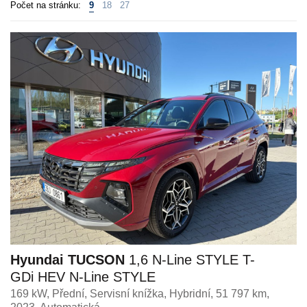
Počet na stránku:
9
18
27
Hyundai TUCSON
1,6 N-Line STYLE T-
GDi HEV N-Line STYLE
169 kW, Přední, Servisní knížka
,
Hybridní
, 51 797 km,