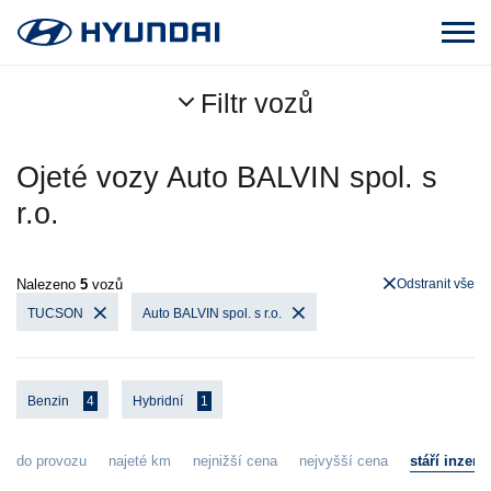
Filtr vozů
Ojeté vozy Auto BALVIN spol. s
r.o.
Nalezeno
5
vozů
Odstranit vše
TUCSON
Auto BALVIN spol. s r.o.
Benzin
4
Hybridní
1
do provozu
najeté km
nejnižší cena
nejvyšší cena
stáří inzerá