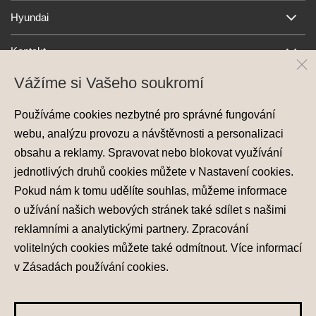
Hyundai
Kontakt
Vážíme si Vašeho soukromí
Používáme cookies nezbytné pro správné fungování
webu, analýzu provozu a návštěvnosti a personalizaci
obsahu a reklamy. Spravovat nebo blokovat využívání
jednotlivých druhů cookies můžete v
Nastavení cookies
.
Ochrana osobních údajů
Pokud nám k tomu udělíte souhlas, můžeme informace
Nastavení cookies
o užívání našich webových stránek také sdílet s našimi
Zásady používání cookies
reklamními a analytickými partnery. Zpracování
volitelných cookies můžete také
odmítnout
. Více informací
© 2026 Hyundai Motor Czech s.r.o.
Všechna práva vyhrazena
v
Zásadách používání cookies
.
Made with
PragueBest