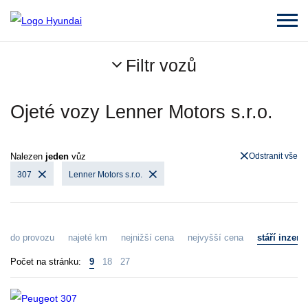
Filtr vozů
Ojeté vozy Lenner Motors s.r.o.
Nalezen
jeden
vůz
Odstranit vše
307
Lenner Motors s.r.o.
do provozu
najeté km
nejnižší cena
nejvyšší cena
stáří inzerá
Počet na stránku:
9
18
27