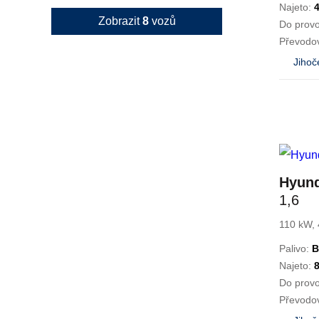
Najeto:
Zobrazit
8
vozů
Do prov
Převodo
Jihoč
Hyun
1,6
110 kW, 
Palivo:
B
Najeto:
Do prov
Převodo