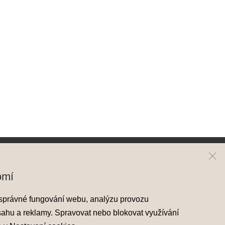
ai
Kontakt
omí
y Hyundai
Mapa prodejců
správné fungování webu, analýzu provozu
skladové vozy
sahu a reklamy. Spravovat nebo blokovat využívání
áděcí vozy