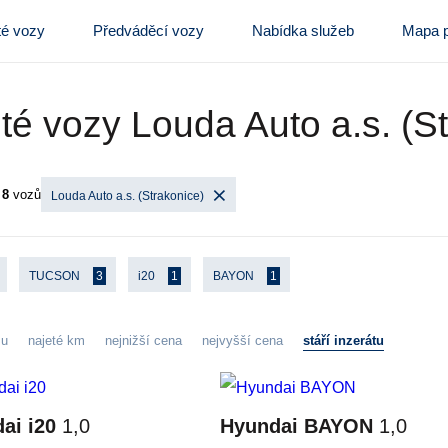
té vozy
Předváděcí vozy
Nabídka služeb
Mapa p
té vozy Louda Auto a.s. (S
o
8
vozů
Louda Auto a.s. (Strakonice)
TUCSON
3
i20
1
BAYON
1
zu
najeté km
nejnižší cena
nejvyšší cena
stáří inzerátu
ai i20
1,0
Hyundai BAYON
1,0