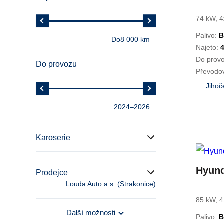
74 kW, 4
Palivo:
B
Do
8 000 km
Najeto:
Do prov
Do provozu
Převodo
Jihoč
2024
–
2026
Karoserie
Hyund
Prodejce
Louda Auto a.s. (Strakonice)
85 kW, 4
Další možnosti
Palivo:
B