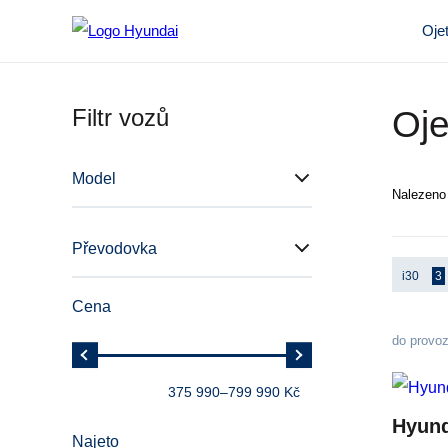
Oje
Filtr vozů
Oje
Model
Nalezen
Převodovka
i30
3
Cena
do provo
375 990
–
799 990 Kč
Hyund
Najeto