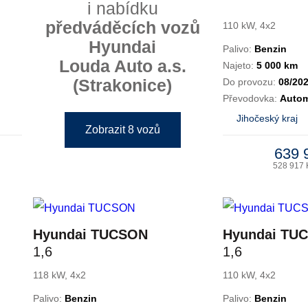
i nabídku
předváděcích vozů
110 kW, 4x2
Hyundai
Palivo:
Benzin
Louda Auto a.s.
Najeto:
5 000 km
(Strakonice)
Do provozu:
08/20
Převodovka:
Autom
Jihočeský kraj
Zobrazit 8 vozů
639 
528 917 
Hyundai TUCSON
Hyundai TU
1,6
1,6
118 kW, 4x2
110 kW, 4x2
Palivo:
Benzin
Palivo:
Benzin