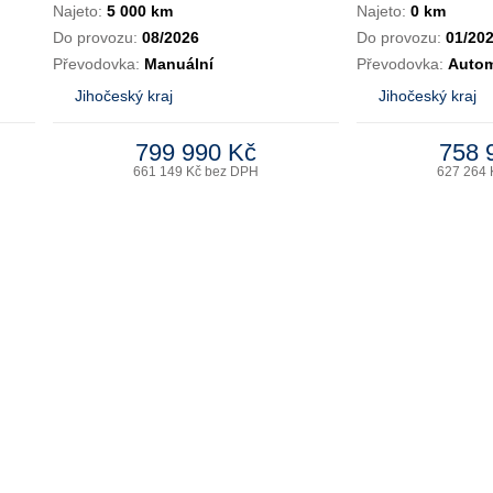
Najeto:
5 000 km
Najeto:
0 km
Do provozu:
08/2026
Do provozu:
01/20
Převodovka:
Manuální
Převodovka:
Autom
Jihočeský kraj
Jihočeský kraj
799 990 Kč
758 
661 149 Kč bez DPH
627 264 