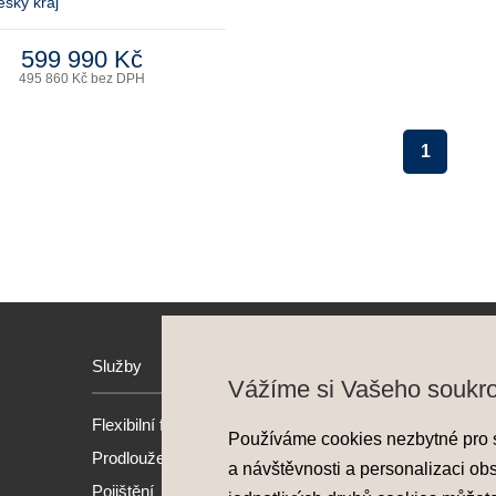
eský kraj
599 990 Kč
495 860 Kč bez DPH
1
Služby
Hyund
Vážíme si Vašeho soukr
Flexibilní financování
Model
Používáme cookies nezbytné pro 
Prodloužená záruka
Nové 
a návštěvnosti a personalizaci ob
Pojištění
Předv