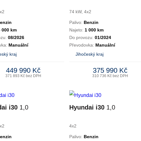
x2
74 kW, 4x2
enzin
Palivo:
Benzin
4 000 km
Najeto:
1 000 km
ozu:
08/2026
Do provozu:
01/2024
vka:
Manuální
Převodovka:
Manuální
eský kraj
Jihočeský kraj
449 990 Kč
375 990 Kč
371 893 Kč bez DPH
310 736 Kč bez DPH
ai i30
1,0
Hyundai i30
1,0
x2
4x2
enzin
Palivo:
Benzin