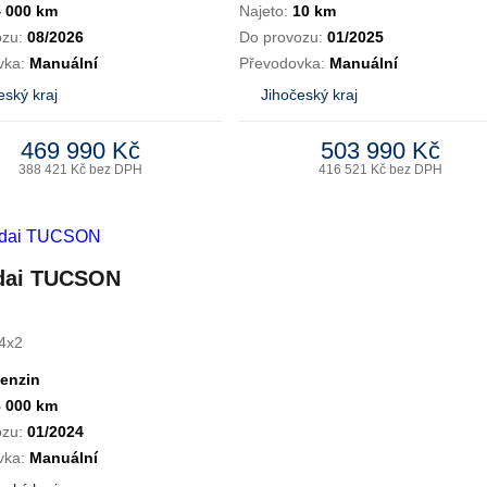
4 000 km
Najeto:
10 km
ozu:
08/2026
Do provozu:
01/2025
vka:
Manuální
Převodovka:
Manuální
eský kraj
Jihočeský kraj
469 990 Kč
503 990 Kč
388 421 Kč bez DPH
416 521 Kč bez DPH
dai TUCSON
4x2
enzin
8 000 km
ozu:
01/2024
vka:
Manuální