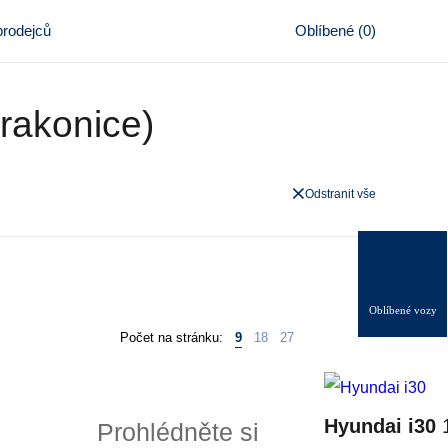
rodejců
Oblíbené
(
0
)
trakonice)
Odstranit vše
0
Oblíbené vozy
Počet na stránku:
9
18
27
Hyundai i30
1
Prohlédněte si