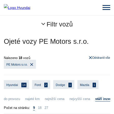
Filtr vozů
Ojeté vozy PE Motors s.r.o.
Nalezeno
18
vozů
Odstranit vše
PE Motors s.r.o.
Hyundai
14
Ford
2
Dodge
1
Mazda
1
do provozu
najeté km
nejnižší cena
nejvyšší cena
stáří inzerá
Počet na stránku:
9
18
27