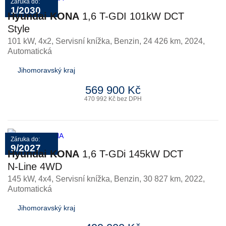
Záruka do:
1/2030
Hyundai KONA
1,6 T-GDI 101kW DCT
Style
101 kW, 4x2, Servisní knížka
,
Benzin
, 24 426 km, 2024,
Automatická
Jihomoravský kraj
569 900 Kč
470 992 Kč bez DPH
Záruka do:
9/2027
Hyundai KONA
1,6 T-GDi 145kW DCT
N-Line 4WD
145 kW, 4x4, Servisní knížka
,
Benzin
, 30 827 km, 2022,
Automatická
Jihomoravský kraj