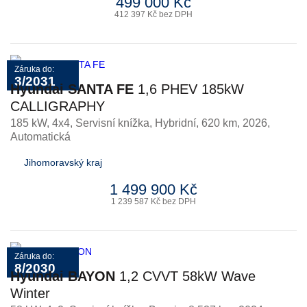
499 000 Kč
412 397 Kč bez DPH
Záruka do:
3/2031
Hyundai SANTA FE
1,6 PHEV 185kW
CALLIGRAPHY
185 kW, 4x4, Servisní knížka
,
Hybridní
, 620 km, 2026,
Automatická
Jihomoravský kraj
1 499 900 Kč
1 239 587 Kč bez DPH
Záruka do:
8/2030
Hyundai BAYON
1,2 CVVT 58kW Wave
Winter