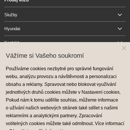
Služby
Hyundai
Kontakt
Vážíme si Vašeho soukromí
Používáme cookies nezbytné pro správné fungování
webu, analýzu provozu a návštěvnosti a personalizaci
obsahu a reklamy. Spravovat nebo blokovat využívání
jednotlivých druhů cookies můžete v
Nastavení cookies
.
Ochrana osobních údajů
Pokud nám k tomu udělíte souhlas, můžeme informace
Nastavení cookies
o užívání našich webových stránek také sdílet s našimi
Zásady používání cookies
reklamními a analytickými partnery. Zpracování
volitelných cookies můžete také
odmítnout
. Více informací
© 2026 Hyundai Motor Czech s.r.o.