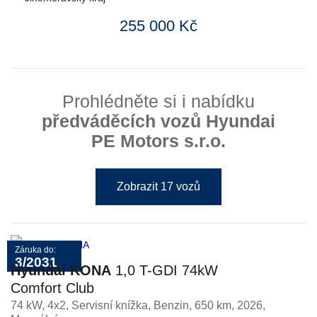
255 000 Kč
Prohlédněte si i nabídku
předváděcích vozů Hyundai
PE Motors s.r.o.
Zobrazit 17 vozů
Záruka do:
3/2031
Hyundai KONA
1,0 T-GDI 74kW
Comfort Club
74 kW, 4x2, Servisní knížka
,
Benzin
, 650 km, 2026,