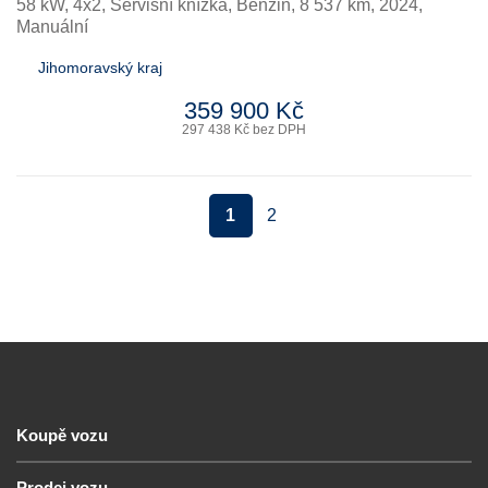
58 kW, 4x2, Servisní knížka
,
Benzin
, 8 537 km, 2024,
Manuální
Jihomoravský kraj
359 900 Kč
297 438 Kč bez DPH
1
2
Koupě vozu
Prodej vozu