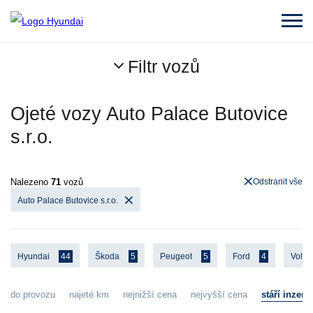
Filtr vozů
Ojeté vozy Auto Palace Butovice
s.r.o.
Nalezeno
71
vozů
Odstranit vše
Auto Palace Butovice s.r.o.
Hyundai
44
Škoda
5
Peugeot
5
Ford
4
Volk
do provozu
najeté km
nejnižší cena
nejvyšší cena
stáří inzerá