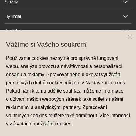
Služby
Hyundai
Kontakt
Vážíme si Vašeho soukromí
Používáme cookies nezbytné pro správné fungování
webu, analýzu provozu a návštěvnosti a personalizaci
obsahu a reklamy. Spravovat nebo blokovat využívání
jednotlivých druhů cookies můžete v
Nastavení cookies
.
Ochrana osobních údajů
Pokud nám k tomu udělíte souhlas, můžeme informace
Nastavení cookies
o užívání našich webových stránek také sdílet s našimi
Zásady používání cookies
reklamními a analytickými partnery. Zpracování
volitelných cookies můžete také
odmítnout
. Více informací
© 2026 Hyundai Motor Czech s.r.o.
Všechna práva vyhrazena
v
Zásadách používání cookies
.
Made with
PragueBest