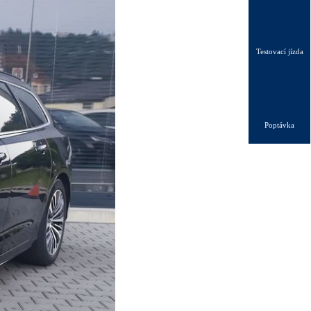
Testovací jízda
Poptávka