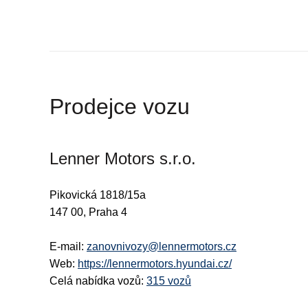
Prodejce vozu
Lenner Motors s.r.o.
Pikovická 1818/15a
147 00, Praha 4
E-mail:
zanovnivozy@lennermotors.cz
Web:
https://lennermotors.hyundai.cz/
Celá nabídka vozů:
315 vozů