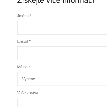
Získejte více informací
Jméno *
E-mail *
Město *
Vyberte
Vaše zpráva