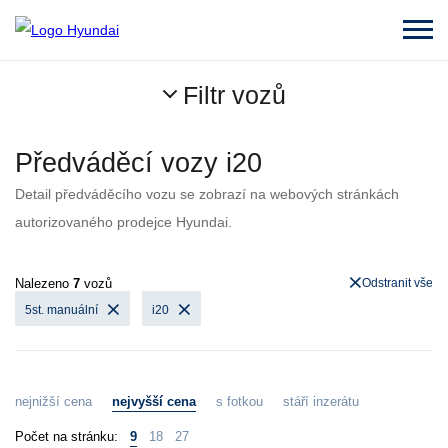
Filtr vozů
Předváděcí vozy i20
Detail předváděcího vozu se zobrazí na webových stránkách
autorizovaného prodejce Hyundai.
Nalezeno
7
vozů
Odstranit vše
5st. manuální
i20
nejnižší cena
nejvyšší cena
s fotkou
stáří inzerátu
Počet na stránku:
9
18
27