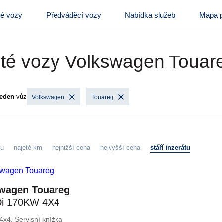
té vozy
Předváděcí vozy
Nabídka služeb
Mapa p
té vozy Volkswagen Touar
jeden
vůz
Volkswagen
Touareg
zu
najeté km
nejnižší cena
nejvyšší cena
stáří inzerátu
wagen Touareg
Di 170KW 4X4
TAŽNÉ
4x4, Servisní knížka