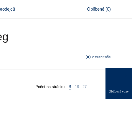
rodejců
Oblíbené
(
0
)
eg
Odstranit vše
0
Počet na stránku:
9
18
27
Oblíbené vozy