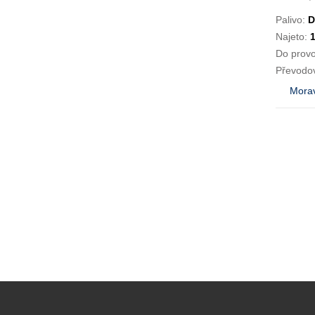
Palivo:
D
Najeto:
Do prov
Převodo
Morav