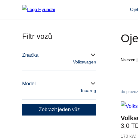
Oje
Filtr vozů
Oje
Značka
Nalezen
Volkswagen
Model
Touareg
do provo
Zobrazit
jeden
vůz
Volks
3,0 T
8°AT 
170 kW, 