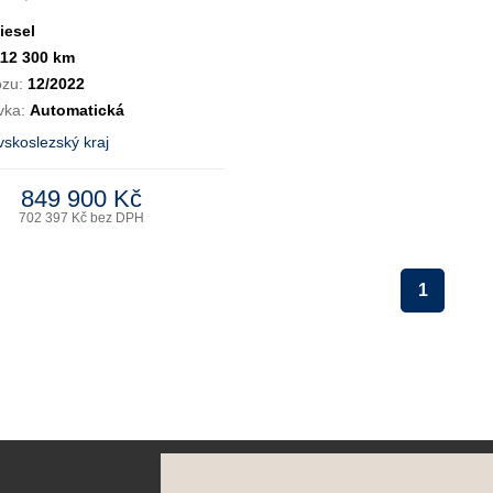
iesel
112 300 km
ozu:
12/2022
vka:
Automatická
skoslezský kraj
849 900 Kč
702 397 Kč bez DPH
1