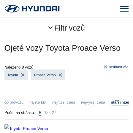
Filtr vozů
Ojeté vozy Toyota Proace Verso
Nalezeno
9
vozů
Odstranit vše
Toyota
Proace Verso
do provozu
najeté km
nejnižší cena
nejvyšší cena
stáří inzerá
Počet na stránku:
9
18
27