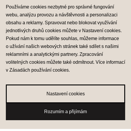
Prodej vozu
Používáme cookies nezbytné pro správné fungování
webu, analýzu provozu a návštěvnosti a personalizaci
Služby
obsahu a reklamy. Spravovat nebo blokovat využívání
jednotlivých druhů cookies můžete v
Nastavení cookies
.
Hyundai
Pokud nám k tomu udělíte souhlas, můžeme informace
Kontakt
o užívání našich webových stránek také sdílet s našimi
reklamními a analytickými partnery. Zpracování
volitelných cookies můžete také
odmítnout
. Více informací
v
Zásadách používání cookies
.
Nastavení cookies
Ochrana osobních údajů
Nastavení cookies
0
Rozumím a přijímám
Zásady používání cookies
Oblíbené vozy
© 2026 Hyundai Motor Czech s.r.o.