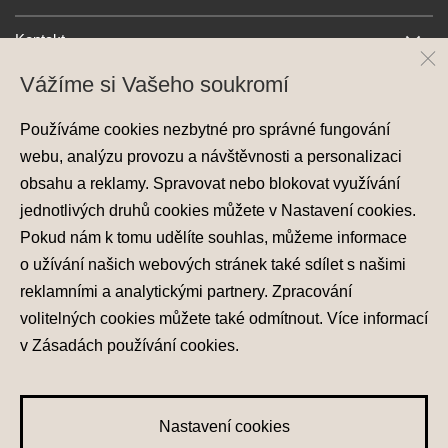
Kontakt
Vážíme si Vašeho soukromí
Používáme cookies nezbytné pro správné fungování
webu, analýzu provozu a návštěvnosti a personalizaci
obsahu a reklamy. Spravovat nebo blokovat využívání
jednotlivých druhů cookies můžete v
Nastavení cookies
.
Ochrana osobních údajů
Pokud nám k tomu udělíte souhlas, můžeme informace
Nastavení cookies
o užívání našich webových stránek také sdílet s našimi
Zásady používání cookies
reklamními a analytickými partnery. Zpracování
volitelných cookies můžete také
odmítnout
. Více informací
© 2026 Hyundai Motor Czech s.r.o.
Všechna práva vyhrazena
v
Zásadách používání cookies
.
Made with
PragueBest
Nastavení cookies