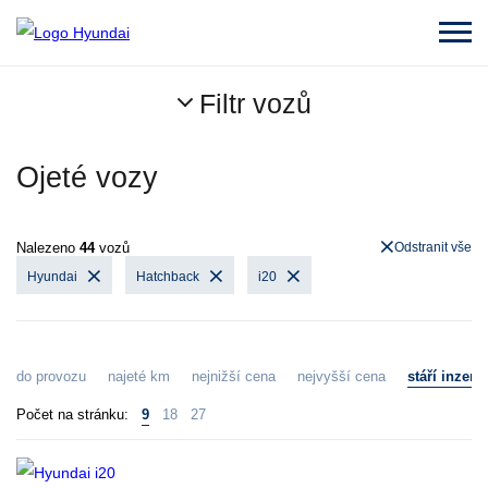
Filtr vozů
Ojeté vozy
Nalezeno
44
vozů
Odstranit vše
Hyundai
Hatchback
i20
do provozu
najeté km
nejnižší cena
nejvyšší cena
stáří inzerá
Počet na stránku:
9
18
27