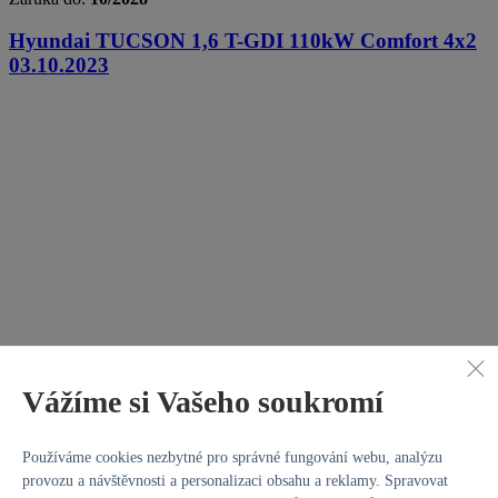
Hyundai TUCSON
1,6 T-GDI 110kW Comfort 4x2
03.10.2023
Vážíme si Vašeho soukromí
110 kW, 4x2, Servisní knížka
,
Benzin
, 4 752 km, 2022, Manuální
Používáme cookies nezbytné pro správné fungování webu, analýzu
Palivo:
Benzin
provozu a návštěvnosti a personalizaci obsahu a reklamy. Spravovat
Najeto:
4 752 km