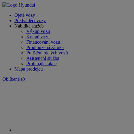
Ojeté vozy
Předváděcí vozy
Nabídka služeb
Výkup vozu
Koupě vozu
Financování vozu
Prodloužená záruka
Pojištění ojetých vozů
Asistenční služba
Probíhající akce
Mapa prodejců
Oblíbené
(
0
)