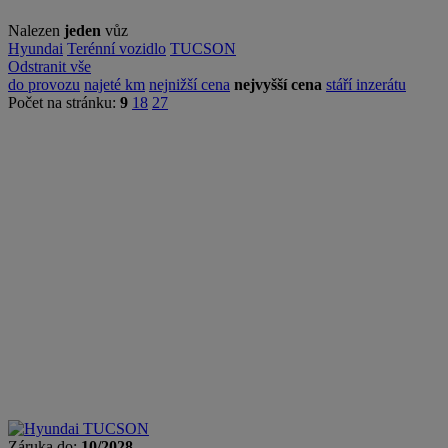
Nalezen
jeden
vůz
Hyundai
Terénní vozidlo
TUCSON
Odstranit vše
do provozu
najeté km
nejnižší cena
nejvyšší cena
stáří inzerátu
Počet na stránku:
9
18
27
Záruka do:
10/2028