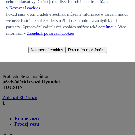
nebo blokovat využívání jednotlivých druhů cookies můžete
Do provozu:
10/2023
v
Nastavení cookies
.
Převodovka:
Manuální
Pokud nám k tomu udělíte souhlas, můžeme informace o užívání našich
webových stránek také sdílet s našimi reklamními a analytickými
partnery. Zpracování volitelných cookies můžete také
odmítnout
. Více
informací v
Zásadách používání cookies
.
Nastavení cookies
Rozumím a přijímám
Jihočeský kraj
649 000 Kč
536 364 Kč bez DPH
Prohlédněte si i nabídku
předváděcích vozů Hyundai
TUCSON
Zobrazit 302 vozů
1
Koupě vozu
Prodej vozu