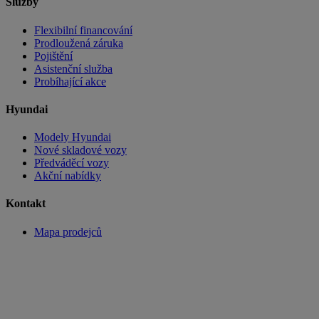
Služby
Flexibilní financování
Prodloužená záruka
Pojištění
Asistenční služba
Probíhající akce
Hyundai
Modely Hyundai
Nové skladové vozy
Předváděcí vozy
Akční nabídky
Kontakt
Mapa prodejců