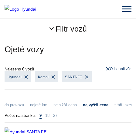
Filtr vozů
Ojeté vozy
Nalezeno
6
vozů
Odstranit vše
Hyundai
Kombi
SANTA FE
do provozu
najeté km
nejnižší cena
nejvyšší cena
stáří inzerát
Počet na stránku:
9
18
27