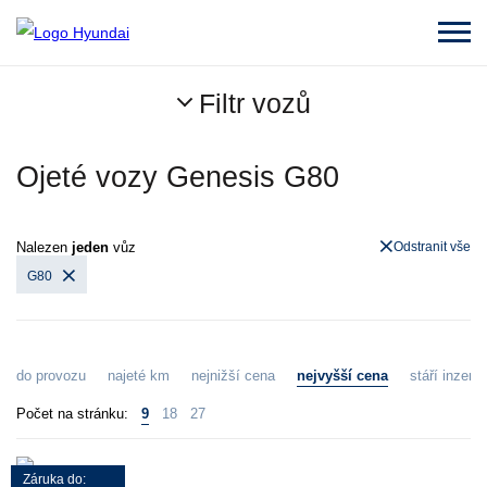
Filtr vozů
Ojeté vozy Genesis G80
Nalezen
jeden
vůz
Odstranit vše
G80
do provozu
najeté km
nejnižší cena
nejvyšší cena
stáří inzerát
Počet na stránku:
9
18
27
Záruka do: