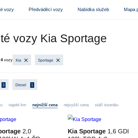
té vozy
Předváděcí vozy
Nabídka služeb
Mapa p
té vozy Kia Sportage
y
4
vozy
Kia
Sportage
3
Diesel
1
zu
najeté km
nejnižší cena
nejvyšší cena
stáří inzerátu
portage
2,0
Kia Sportage
1,6 GDI