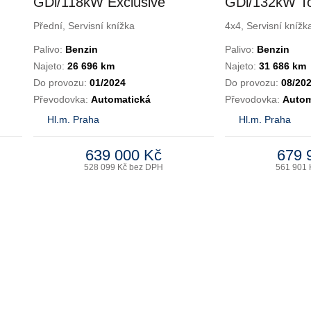
GDi/118kW Exclusive
GDi/132kW T
DCT
DCT
Přední, Servisní knížka
4x4, Servisní knížk
Palivo:
Benzin
Palivo:
Benzin
Najeto:
26 696 km
Najeto:
31 686 km
Do provozu:
01/2024
Do provozu:
08/20
Převodovka:
Automatická
Převodovka:
Autom
Hl.m. Praha
Hl.m. Praha
639 000 Kč
679 
528 099 Kč bez DPH
561 901 