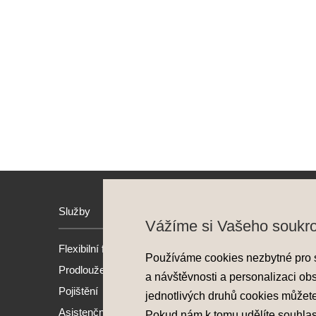
Služby
Hyund
Vážíme si Vašeho soukr
Flexibilní financování
Model
Používáme cookies nezbytné pro 
Prodloužená záruka
Nové 
a návštěvnosti a personalizaci ob
Pojištění
Předv
jednotlivých druhů cookies můžet
Asistenční služba
Akční
Pokud nám k tomu udělíte souhla