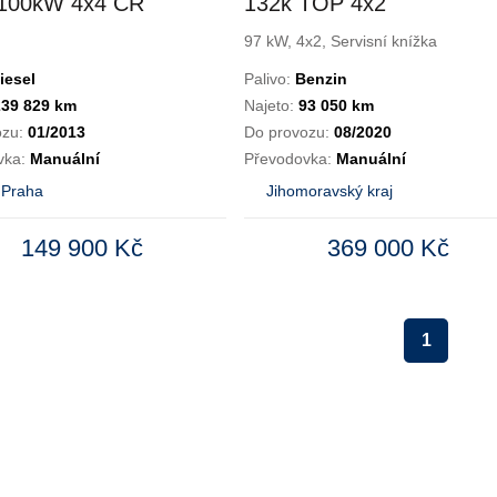
100kW 4x4 ČR
132k TOP 4x2
97 kW, 4x2, Servisní knížka
iesel
Palivo:
Benzin
239 829 km
Najeto:
93 050 km
ozu:
01/2013
Do provozu:
08/2020
vka:
Manuální
Převodovka:
Manuální
 Praha
Jihomoravský kraj
149 900 Kč
369 000 Kč
1