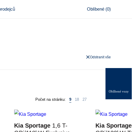
rodejců
Oblíbené
(
0
)
Odstranit vše
0
Oblíbené vozy
Počet na stránku:
9
18
27
Kia Sportage
1,6 T-
Kia Sportage