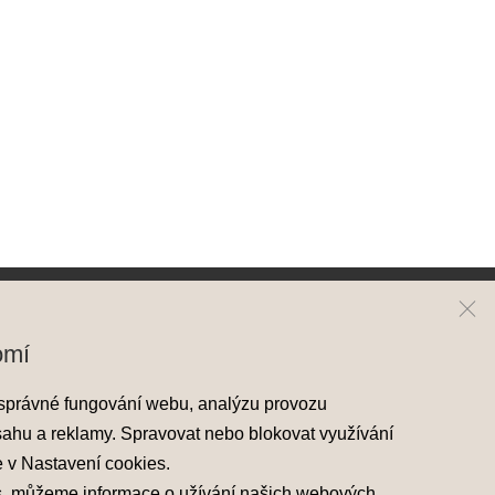
ai
Kontakt
omí
y Hyundai
Mapa prodejců
správné fungování webu, analýzu provozu
skladové vozy
sahu a reklamy. Spravovat nebo blokovat využívání
áděcí vozy
e v
Nastavení cookies
.
 nabídky
s, můžeme informace o užívání našich webových